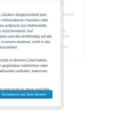
Das Produkt ist nicht einfach und kann
schwer zu verstehen sein.
Es wird empfohlen, dass potenzielle Anleger
 Ländern eingeschränkt sein.
den
Prospekt
lesen, bevor sie eine
n Informationen hierüber oder
Anlageentscheidung treffen.
 es aufgrund von Nationalität,
Die Billigung des Prospekts ist nicht als
nicht benutzen. Auf
Befürwortung der angebotenen oder zum
aben und die rechtmäßig auf die
Handel an einem geregelten Markt
in einem anderen, nicht in der
zugelassenen Wertpapiere zu verstehen.
 anzusehen.
hnsitz in diesem Land haben.
n gegenüber natürlichen oder
 Webseiten aufrufen, erkennen
 sind nicht an diese gerichtet.
Akzeptieren und Seite betreten
dem jeweils ausgewählten Land
 zu den Wertpapieren
jeweiligen Endgültigen
n das allein verbindliche