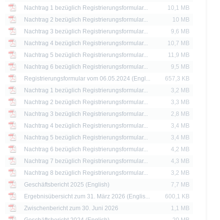
ere dar. Anleger können diese Dokumente unter www.xmarkets.de herunterladen. 
Nachtrag 1 bezüglich Registrierungsformular...
10,1 MB
sen, um die Risiken und Chancen einer Anlage in die Wertpapiere vollständig zu ve
eine andere Behörde ist nicht als Befürwortung der Wertpapiere zu verstehen.
Nachtrag 2 bezüglich Registrierungsformular...
10 MB
Nachtrag 3 bezüglich Registrierungsformular...
9,6 MB
die aktuelle Einschätzung der Deutsche Bank AG wieder, die sich ohne vorheri
Nachtrag 4 bezüglich Registrierungsformular...
10,7 MB
Nachtrag 5 bezüglich Registrierungsformular...
11,9 MB
 erläutert, unterliegt der Vertrieb der auf der X-markets Website genannten Wertpa
Nachtrag 6 bezüglich Registrierungsformular...
9,5 MB
n. So dürfen die hierin genannten Wertpapiere weder innerhalb der USA noch a
Registrierungsformular vom 06.05.2024 (Engl...
657,3 KB
ssigen Personen zum Kauf angeboten oder an diese verkauft werden.
Nachtrag 1 bezüglich Registrierungsformular...
3,2 MB
thaltenen Informationen dürfen nur in solchen Staaten verbreitet oder veröffentli
Nachtrag 2 bezüglich Registrierungsformular...
3,3 MB
rschriften zulässig ist. Der direkte oder indirekte Vertrieb der auf der X-markets
Nachtrag 3 bezüglich Registrierungsformular...
2,8 MB
britannien, Kanada oder Japan, sowie seine Übermittlung an oder für Rechnung 
Nachtrag 4 bezüglich Registrierungsformular...
3,4 MB
ntersagt.
Nachtrag 5 bezüglich Registrierungsformular...
3,4 MB
d Preise werden nur zu Informationszwecken zur Verfügung gestellt und dienen nich
Nachtrag 6 bezüglich Registrierungsformular...
4,2 MB
 der Vergangenheit sind kein Indikator für die künftige Wertentwicklung.
Nachtrag 7 bezüglich Registrierungsformular...
4,3 MB
Nachtrag 8 bezüglich Registrierungsformular...
3,2 MB
Geschäftsbericht 2025 (English)
7,7 MB
Ergebnisübersicht zum 31. März 2026 (Englis...
600,1 KB
Zwischenbericht zum 30. Juni 2026
1,1 MB