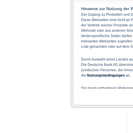
Hinweise zur Nutzung der 
Der Zugang zu Produkten und Di
Diese Webseiten sind nicht an P
der Vertrieb solcher Produkte un
Wohnsitz oder aus anderen Grün
länderspezifische Seiten dürfen
relevanten Webseiten zugreifen
Liste genannten oder auf dem Sc
Durch Auswahl eines Landes aus
Die Deutsche Bank AG übernimmt
juristischen Personen, die hins
die
Nutzungsbedingungen
an.
Die hierin enthaltenen Material
Der Zugang zu auf diesen Webse
nicht ihren dauerhaften Wohnsitz
Hinweise für die Nutzung d
Die auf der X-markets Website 
einschließlich der Risiken sind
Bedingungen) zu entnehmen. Der