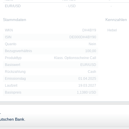
EUR/USD
-
USD
-
Stammdaten
Kennzahlen
WKN
DH4BY9
Hebel
ISIN
DE000DH4BY90
Quanto
Nein
Bezugsverhältnis
100,00
Produkttyp
Klass. Optionsscheine Call
Basiswert
EUR/USD
Rückzahlung
Cash
Emissionstag
01.04.2025
Laufzeit
19.03.2027
Basispreis
1,1380 USD
-
Downloads
eutschen Bank.