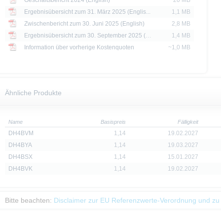
Geschäftsbericht 2024 (English)
20 MB
Ergebnisübersicht zum 31. März 2025 (Englis...
1,1 MB
Zwischenbericht zum 30. Juni 2025 (English)
2,8 MB
Ergebnisübersicht zum 30. September 2025 (E...
1,4 MB
Information über vorherige Kostenquoten
~1,0 MB
Ähnliche Produkte
Name
Basispreis
Fälligkeit
DH4BVM
1,14
19.02.2027
DH4BYA
1,14
19.03.2027
DH4BSX
1,14
15.01.2027
DH4BVK
1,14
19.02.2027
Bitte beachten:
Disclaimer zur EU Referenzwerte-Verordnung und zu