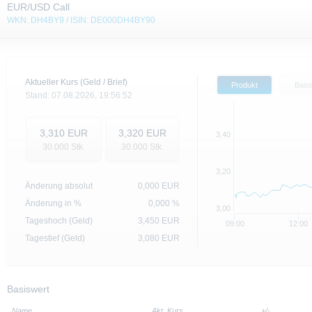
EUR/USD Call
WKN: DH4BY9 / ISIN: DE000DH4BY90
Aktueller Kurs (Geld / Brief)
Produkt
Basi
Stand:
07.08.2026,
19:56:52
3,310
EUR
3,320
EUR
3,40
30.000
Stk.
30.000
Stk.
3,20
Änderung absolut
0,000
EUR
Änderung in %
0,000 %
3,00
Tageshoch (Geld)
3,450
EUR
09:00
12:00
Tagestief (Geld)
3,080
EUR
Basiswert
Name
Akt. Kurs
+/-