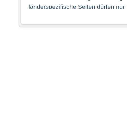
länderspezifische Seiten dürfen nur
Land ihren dauerhaften Wohnsitz ha
Webseiten zugreifen dürfen. Insbe
dauerhaften Wohnsitz in einem ande
Schaubild abgebildeten Staat haben,
anzusehen.
Durch Auswahl eines Landes aus der
dass Sie Ihren dauerhaften Wohnsi
AG übernimmt insbesondere keine Ve
von Webseiten gegenüber natürlichen
ihres Heimatlandes falsche Informat
Webseiten aufrufen, erkennen die
N