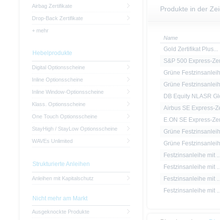
Airbag Zertifikate
Produkte in der Ze
Drop-Back Zertifikate
+ mehr
Name
Gold Zertifikat Plus...
Hebelprodukte
S&P 500 Express-Zert
Digital Optionsscheine
Grüne Festzinsanleih.
Inline Optionsscheine
Grüne Festzinsanleih.
Inline Window-Optionsscheine
DB Equity NLASR Glo
Klass. Optionsscheine
Airbus SE Express-Ze
One Touch Optionsscheine
E.ON SE Express-Zert
StayHigh / StayLow Optionsscheine
Grüne Festzinsanleih.
WAVEs Unlimited
Grüne Festzinsanleih.
Festzinsanleihe mit ..
Strukturierte Anleihen
Festzinsanleihe mit ..
Anleihen mit Kapitalschutz
Festzinsanleihe mit ..
Festzinsanleihe mit ..
Nicht mehr am Markt
Ausgeknockte Produkte