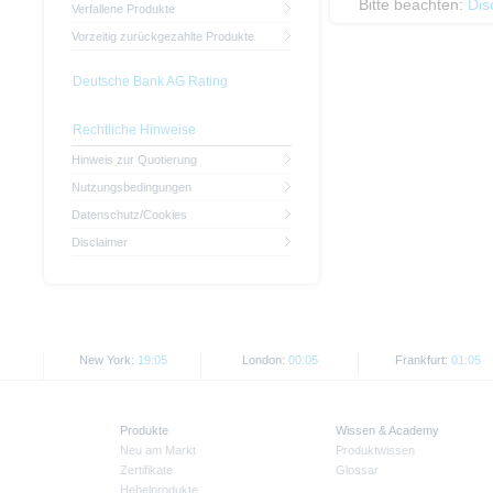
Bitte beachten:
Dis
Verfallene Produkte
Vorzeitig zurückgezahlte Produkte
Deutsche Bank AG Rating
Rechtliche Hinweise
Hinweis zur Quotierung
Nutzungsbedingungen
Datenschutz/Cookies
Disclaimer
New York:
19:05
London:
00:05
Frankfurt:
01:05
Produkte
Wissen & Academy
Neu am Markt
Produktwissen
Zertifikate
Glossar
Hebelprodukte