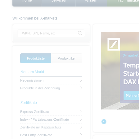
Home
Services
Wissen
Nachhaltigke
Willkommen bei X-markets.
Produktliste
Produktfilter
Neu am Markt
Neuemissionen
Produkte in der Zeichnung
Zertifikate
Express-Zertifikate
Index- / Partizipations-Zertifikate
Zertifikate mit Kapitalschutz
Best Entry-Zertifikate