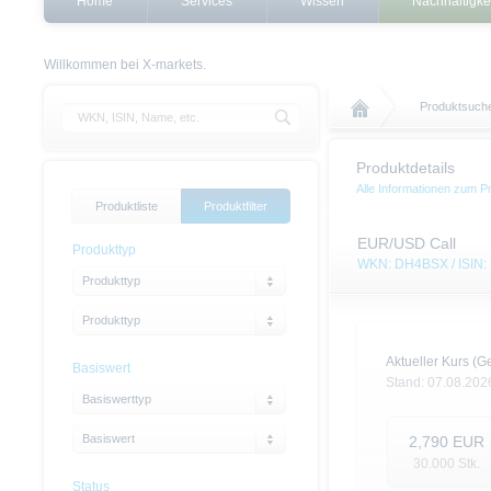
Home
Services
Wissen
Nachhaltigke
Willkommen bei X-markets.
Produktsuch
Produktdetails
Alle Informationen zum P
Produktliste
Produktfilter
EUR/USD Call
Produkttyp
WKN: DH4BSX / ISIN
Produkttyp
Produkttyp
Aktueller Kurs (Ge
Basiswert
Stand:
07.08.202
Basiswerttyp
Basiswert
2,790
EUR
30.000
Stk.
Status