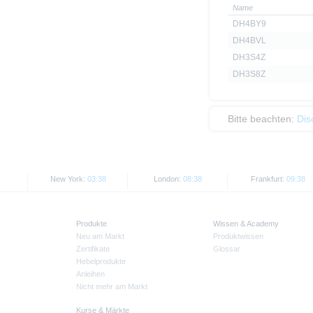
Name
DH4BY9
DH4BVL
DH3S4Z
DH3S8Z
Bitte beachten:
Dis
New York:
03:38
London:
08:38
Frankfurt:
09:38
Produkte
Wissen & Academy
Neu am Markt
Produktwissen
Zertifikate
Glossar
Hebelprodukte
Anleihen
Nicht mehr am Markt
Kurse & Märkte