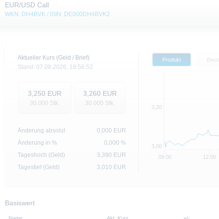
EUR/USD Call
WKN: DH4BVK / ISIN: DE000DH4BVK2
Aktueller Kurs (Geld / Brief)
Produkt
Basi
Stand:
07.08.2026,
19:56:52
3,250
EUR
3,260
EUR
30.000
Stk.
30.000
Stk.
3,20
Änderung absolut
0,000
EUR
Änderung in %
0,000 %
3,00
Tageshoch (Geld)
3,390
EUR
09:00
12:00
Tagestief (Geld)
3,010
EUR
Basiswert
Name
Akt. Kurs
+/-