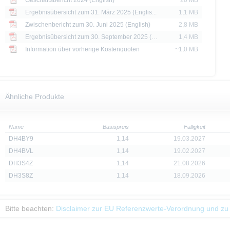
Geschäftsbericht 2024 (English)
20 MB
Ergebnisübersicht zum 31. März 2025 (Englis...
1,1 MB
Zwischenbericht zum 30. Juni 2025 (English)
2,8 MB
Ergebnisübersicht zum 30. September 2025 (E...
1,4 MB
Information über vorherige Kostenquoten
~1,0 MB
Ähnliche Produkte
Name
Basispreis
Fälligkeit
DH4BY9
1,14
19.03.2027
DH4BVL
1,14
19.02.2027
DH3S4Z
1,14
21.08.2026
DH3S8Z
1,14
18.09.2026
Bitte beachten:
Disclaimer zur EU Referenzwerte-Verordnung und zu