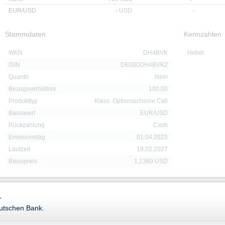
EUR/USD
-
USD
-
Stammdaten
Kennzahlen
WKN
DH4BVK
Hebel
ISIN
DE000DH4BVK2
Quanto
Nein
Bezugsverhältnis
100,00
Produkttyp
Klass. Optionsscheine Call
Basiswert
EUR/USD
Rückzahlung
Cash
Emissionstag
01.04.2025
Laufzeit
19.02.2027
Basispreis
1,1360 USD
-
Downloads
eutschen Bank.