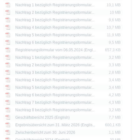
ere dar. Anleger können diese Dokumente unter www.xmarkets.de herunterladen. 
Nachtrag 1 bezüglich Registrierungsformular...
10,1 MB
sen, um die Risiken und Chancen einer Anlage in die Wertpapiere vollständig zu ve
eine andere Behörde ist nicht als Befürwortung der Wertpapiere zu verstehen.
Nachtrag 2 bezüglich Registrierungsformular...
10 MB
Nachtrag 3 bezüglich Registrierungsformular...
9,6 MB
die aktuelle Einschätzung der Deutsche Bank AG wieder, die sich ohne vorheri
Nachtrag 4 bezüglich Registrierungsformular...
10,7 MB
Nachtrag 5 bezüglich Registrierungsformular...
11,9 MB
 erläutert, unterliegt der Vertrieb der auf der X-markets Website genannten Wertpa
Nachtrag 6 bezüglich Registrierungsformular...
9,5 MB
n. So dürfen die hierin genannten Wertpapiere weder innerhalb der USA noch a
Registrierungsformular vom 06.05.2024 (Engl...
657,3 KB
ssigen Personen zum Kauf angeboten oder an diese verkauft werden.
Nachtrag 1 bezüglich Registrierungsformular...
3,2 MB
thaltenen Informationen dürfen nur in solchen Staaten verbreitet oder veröffentli
Nachtrag 2 bezüglich Registrierungsformular...
3,3 MB
rschriften zulässig ist. Der direkte oder indirekte Vertrieb der auf der X-markets
Nachtrag 3 bezüglich Registrierungsformular...
2,8 MB
britannien, Kanada oder Japan, sowie seine Übermittlung an oder für Rechnung 
Nachtrag 4 bezüglich Registrierungsformular...
3,4 MB
ntersagt.
Nachtrag 5 bezüglich Registrierungsformular...
3,4 MB
d Preise werden nur zu Informationszwecken zur Verfügung gestellt und dienen nich
Nachtrag 6 bezüglich Registrierungsformular...
4,2 MB
 der Vergangenheit sind kein Indikator für die künftige Wertentwicklung.
Nachtrag 7 bezüglich Registrierungsformular...
4,3 MB
Nachtrag 8 bezüglich Registrierungsformular...
3,2 MB
Geschäftsbericht 2025 (English)
7,7 MB
Ergebnisübersicht zum 31. März 2026 (Englis...
600,1 KB
Zwischenbericht zum 30. Juni 2026
1,1 MB