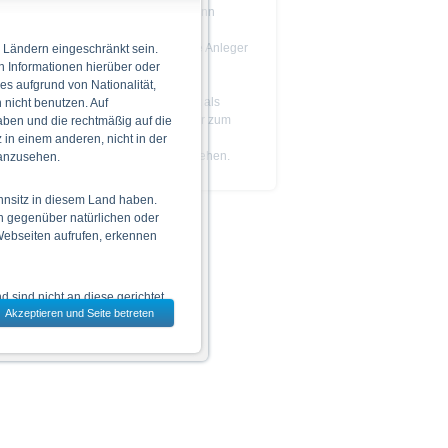
Das Produkt ist nicht einfach und kann
schwer zu verstehen sein.
Es wird empfohlen, dass potenzielle Anleger
 Ländern eingeschränkt sein.
den
Prospekt
lesen, bevor sie eine
n Informationen hierüber oder
Anlageentscheidung treffen.
 es aufgrund von Nationalität,
Die Billigung des Prospekts ist nicht als
nicht benutzen. Auf
Befürwortung der angebotenen oder zum
aben und die rechtmäßig auf die
Handel an einem geregelten Markt
in einem anderen, nicht in der
zugelassenen Wertpapiere zu verstehen.
 anzusehen.
hnsitz in diesem Land haben.
n gegenüber natürlichen oder
 Webseiten aufrufen, erkennen
 sind nicht an diese gerichtet.
Akzeptieren und Seite betreten
dem jeweils ausgewählten Land
 zu den Wertpapieren
jeweiligen Endgültigen
n das allein verbindliche