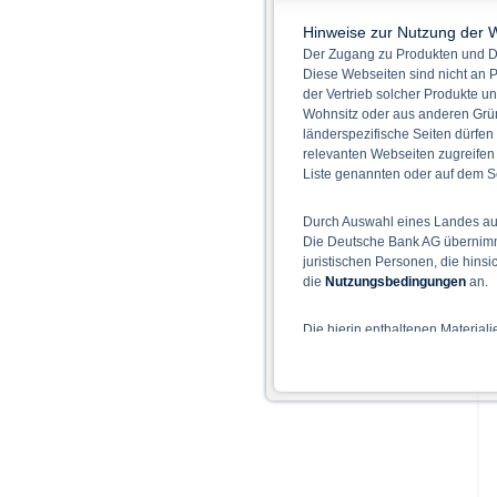
Hinweise zur Nutzung der 
Der Zugang zu Produkten und Di
Diese Webseiten sind nicht an P
der Vertrieb solcher Produkte un
Wohnsitz oder aus anderen Grün
länderspezifische Seiten dürfen
relevanten Webseiten zugreifen
Liste genannten oder auf dem Sc
Durch Auswahl eines Landes aus
Die Deutsche Bank AG übernimmt
juristischen Personen, die hins
die
Nutzungsbedingungen
an.
Die hierin enthaltenen Material
Der Zugang zu auf diesen Webse
nicht ihren dauerhaften Wohnsitz
Hinweise für die Nutzung d
Die auf der X-markets Website 
einschließlich der Risiken sind
Bedingungen) zu entnehmen. Der