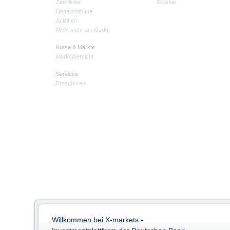
Zertifikate
Glossar
Hebelprodukte
Anleihen
Nicht mehr am Markt
Kurse & Märkte
Marktübersicht
Services
Broschüren
Willkommen bei X-markets -