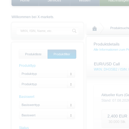
Home
Services
Wissen
Nachhaltigke
Willkommen bei X-markets.
Produktsuch
Produktdetails
Alle Informationen zum P
Produktliste
Produktfilter
EUR/USD Call
Produkttyp
WKN: DH3SB2 / ISIN
Produkttyp
Produkttyp
Aktueller Kurs (Ge
Basiswert
Stand:
07.08.202
Basiswerttyp
Basiswert
2,400
EUR
30.000
Stk.
Status