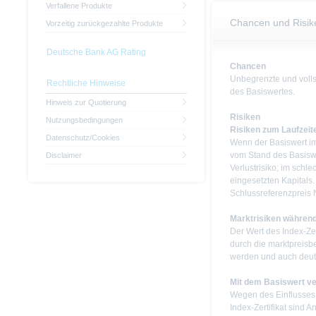
Verfallene Produkte
Chancen und Risik
Vorzeitig zurückgezahlte Produkte
Deutsche Bank AG Rating
Chancen
Unbegrenzte und volls
Rechtliche Hinweise
des Basiswertes.
Hinweis zur Quotierung
Risiken
Nutzungsbedingungen
Risiken zum Laufzeit
Datenschutz/Cookies
Wenn der Basiswert im W
vom Stand des Basisw
Disclaimer
Verlustrisiko; im schl
eingesetzten Kapitals.
Schlussreferenzpreis N
Marktrisiken während
Der Wert des Index-Ze
durch die marktpreisb
werden und auch deutl
Mit dem Basiswert v
Wegen des Einflusses
Index-Zertifikat sind A