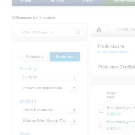
Home
Services
Wissen
Nachhaltigke
Willkommen bei X-markets.
Produktsuch
Produktsuche
6 Produkte gefunden
Produktliste
Produktfilter
Produkttyp Zertifik
Produkttyp
Zertifikate
Zertifikate mit Kapitalschutz
Name/
WKN
Basiswert
Solactive Cyber S
Indizes Nordamerika
DB9VKV
Solactive Cyber Security Thematic Index
Solactive Cyber S
DB2FLS
Status