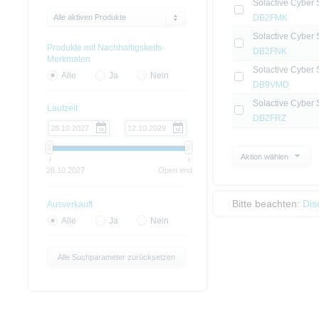
Solactive Cyber S
Alle aktiven Produkte
DB2FMK
Solactive Cyber S
Produkte mit Nachhaltigskeits-
DB2FNK
Merkmalen
Solactive Cyber S
Alle
Ja
Nein
DB9VMD
Solactive Cyber S
Laufzeit
DB2FRZ
Aktion wählen
28.10.2027
Open end
Bitte beachten:
Dis
Ausverkauft
Alle
Ja
Nein
Alle Suchparameter zurücksetzen