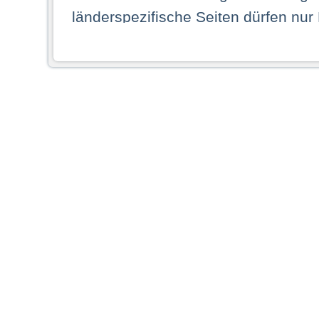
länderspezifische Seiten dürfen nur
Land ihren dauerhaften Wohnsitz ha
Webseiten zugreifen dürfen. Insbe
dauerhaften Wohnsitz in einem ande
Schaubild abgebildeten Staat haben,
anzusehen.
Durch Auswahl eines Landes aus der
dass Sie Ihren dauerhaften Wohnsi
AG übernimmt insbesondere keine Ve
von Webseiten gegenüber natürlichen
ihres Heimatlandes falsche Informat
Webseiten aufrufen, erkennen die
N