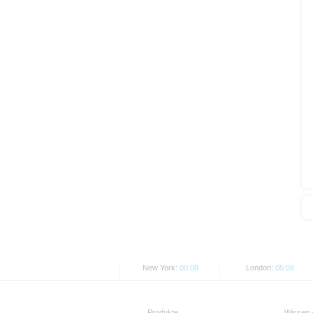
Alle hier abgebildeten Kurse un
Kurse/Preise. Wertentwicklungen
New York:
00:08
London:
05:08
Produkte
Wissen