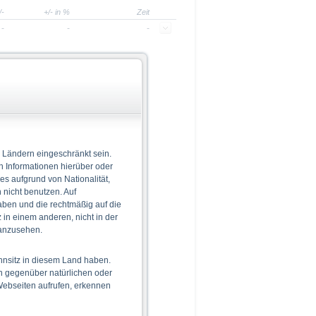
/-
+/- in %
Zeit
-
-
-
informationen gefunden
 Ländern eingeschränkt sein.
n Informationen hierüber oder
 es aufgrund von Nationalität,
nicht benutzen. Auf
aben und die rechtmäßig auf die
in einem anderen, nicht in der
 anzusehen.
hnsitz in diesem Land haben.
n gegenüber natürlichen oder
 Webseiten aufrufen, erkennen