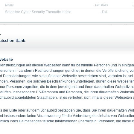
Name
Akt. Kurs
+
Solactive Cyber Security Thematic Index
-
Pkt.
Stammdaten
Kennzahlen
Keine Produkt
-
WKN
DB2FMK
eutschen Bank.
ISIN
XS0460084998
Quanto
Nein
Bezugsverhältnis
0,021324098577
Website
enstleistungen auf diesen Webseiten kann für bestimmte Personen und in einigen
Produkttyp
Zertifikate mit Kapitalschutz mit Cap
ersonen in Ländern / Rechtsordnungen gerichtet, in denen die Veröffentlichung vo
Basiswert
Solactive Cyber Security Thematic
d Dienstleistungen, wie sie auf dieser Webseite beschrieben sind, verboten ist, sei
Index
den. Personen, die solchen Beschränkungen unterliegen, dürfen diese Webseiten 
Rückzahlung
Cash
 nur Personen zugreifen, die in dem jeweiligen Land ihren dauerhaften Wohnsitz h
Emissionstag
23.01.2024
 dürfen. Insbesondere US-Personen und Personen, die ihren dauerhaften Wohnsitz 
haubild abgebildeten Staat haben, ist es verboten, sich Inhalte dieser Webseiten
Laufzeit
20.01.2028
Kapitalschutz %
100,00 %
 der Liste oder auf dem Schaubild bestätigen Sie, dass Sie Ihren dauerhaften Wo
Partizipation
100,00 %
 insbesondere keine Verantwortung für die Verbreitung des Inhalts von Webseite
Basisreferenzstand
4.689,530 Pkt.
ichtlich ihres Heimatlandes falsche Informationen übermitteln. Personen, die diese
Ausgabeaufschlag
1,50 %