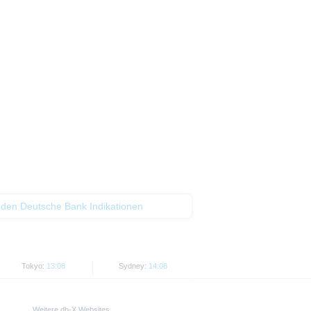
t als Indikator handelbarer
 den Deutsche Bank Indikationen
Tokyo:
13:08
Sydney:
14:08
Weitere db-X Websites