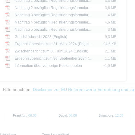
Nachtrag 1 bezüglich Registrierungsformular...
3,3 MB
d Preise werden nur zu Informationszwecken zur Verfügung gestellt und dienen nich
Nachtrag 2 bezüglich Registrierungsformular...
3,6 MB
 der Vergangenheit sind kein Indikator für die künftige Wertentwicklung.
Nachtrag 3 bezüglich Registrierungsformular...
4 MB
Nachtrag 4 bezüglich Registrierungsformular...
4,6 MB
Nachtrag 5 bezüglich Registrierungsformular...
3 MB
Geschäftsbericht 2023 (English)
9,3 MB
Ergebnisübersicht zum 31. März 2024 (Englis...
94,6 KB
Zwischenbericht zum 30. Juni 2024 (English)
2,1 MB
Ergebnisübersicht zum 30. September 2024 (E...
1,1 MB
Information über vorherige Kostenquoten
~1,0 MB
Bitte beachten:
Disclaimer zur EU Referenzwerte-Verordnung und zu
Frankfurt:
06:08
Dubai:
08:08
Singapore:
12:08
X-markets weltweit
 & Academy