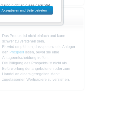
 sind nicht an diese gerichtet.
Akzeptieren und Seite betreten
dem jeweils ausgewählten Land
Wichtige Hinweise
 zu den Wertpapieren
Das Produkt ist nicht einfach und kann
jeweiligen Endgültigen
schwer zu verstehen sein.
n das allein verbindliche
Es wird empfohlen, dass potenzielle Anleger
Vor einer Anlageentscheidung
den
Prospekt
lesen, bevor sie eine
rstehen. Die Billigung des
Anlageentscheidung treffen.
Die Billigung des Prospekts ist nicht als
Befürwortung der angebotenen oder zum
Handel an einem geregelten Markt
ge Ankündigung ändern kann.
zugelassenen Wertpapiere zu verstehen.
piere in bestimmten
n oder für Rechnung von US-
cht werden, in denen dies nach
 Website enthaltenen
von US-Personen oder in den