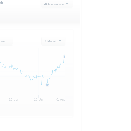
it
Aktion wählen
swert
1 Monat
20. Jul
28. Jul
6. Aug