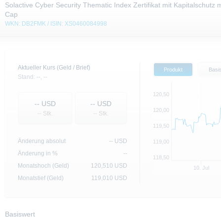
Solactive Cyber Security Thematic Index Zertifikat mit Kapitalschutz m
Cap
WKN: DB2FMK / ISIN: XS0460084998
Aktueller Kurs (Geld / Brief)
Produkt
Basi
Stand:
--,
--
120,50
--
USD
--
USD
120,00
-- Stk.
-- Stk.
119,50
Änderung absolut
--
USD
119,00
Änderung in %
--
118,50
Monatshoch (Geld)
120,510
USD
10. Jul
Monatstief (Geld)
119,010
USD
Basiswert