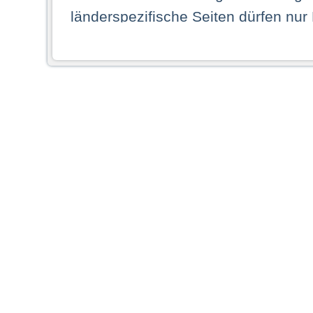
länderspezifische Seiten dürfen nur
Land ihren dauerhaften Wohnsitz ha
Webseiten zugreifen dürfen. Insbe
dauerhaften Wohnsitz in einem ande
Schaubild abgebildeten Staat haben,
anzusehen.
Durch Auswahl eines Landes aus der
dass Sie Ihren dauerhaften Wohnsi
AG übernimmt insbesondere keine Ve
von Webseiten gegenüber natürlichen
ihres Heimatlandes falsche Informat
Webseiten aufrufen, erkennen die
N