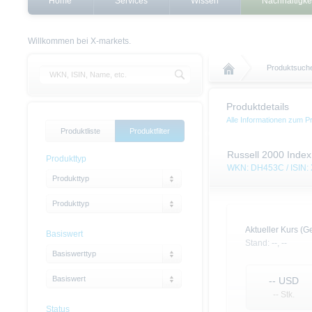
Home
Services
Wissen
Nachhaltigke
Willkommen bei X-markets.
Produktsuch
Produktdetails
Alle Informationen zum P
Produktliste
Produktfilter
Russell 2000 Index 
Produkttyp
WKN: DH453C / ISIN
Produkttyp
Produkttyp
Aktueller Kurs (Ge
Basiswert
Stand:
--,
--
Basiswerttyp
Basiswert
--
USD
-- Stk.
Status