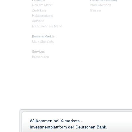
Neu am Markt
Produktwissen
Zertifikate
Glossar
Hebelprodukte
Anleihen
Nicht mehr am Markt
Kurse & Märkte
Marktübersicht
Services
Broschüren
Willkommen bei X-markets -
Investmentplattform der Deutschen Bank.