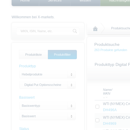
Home
Services
Wissen
Nachhaltigke
Willkommen bei X-markets.
Produktsuch
Produktsuche
263 Produkte gefunden
Produktliste
Produktfilter
Produkttyp Digital
Produkttyp
Hebelprodukte
Digital Put Optionsscheine
Name/
WKN
Basiswert
WTI (NYMEX) Crud
Basiswerttyp
DH496A
Basiswert
WTI (NYMEX) Crud
DH4969
Status