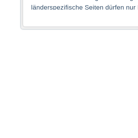
länderspezifische Seiten dürfen nur
Land ihren dauerhaften Wohnsitz ha
Webseiten zugreifen dürfen. Insbe
dauerhaften Wohnsitz in einem ande
Schaubild abgebildeten Staat haben,
anzusehen.
Durch Auswahl eines Landes aus der
dass Sie Ihren dauerhaften Wohnsi
AG übernimmt insbesondere keine Ve
von Webseiten gegenüber natürlichen
ihres Heimatlandes falsche Informat
Webseiten aufrufen, erkennen die
N