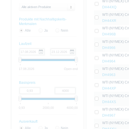
WTI (NYMEX) Crud
Alle aktiven Produkte
DH44XQ
WTI (NYMEX) Crud
Produkte mit Nachhaltigskeits-
DH44XR
Merkmalen
WTI (NYMEX) Crud
Alle
Ja
Nein
DH496B
WTI (NYMEX) Crud
Laufzeit
DH4966
WTI (NYMEX) Crud
DH4964
WTI (NYMEX) Crud
17.08.2026
Open end
DH4963
WTI (NYMEX) Crud
Basispreis
DH44XP
WTI (NYMEX) Crud
DH44XS
0,93
2000,00
4000,00
WTI (NYMEX) Crud
DH4967
Ausverkauft
WTI (NYMEX) Crud
Alle
Ja
Nein