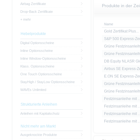
Airbag Zertifikate
Produkte in der Ze
Drop-Back Zertifikate
+ mehr
Name
Gold Zertifikat Plus...
Hebelprodukte
S&P 500 Express-Zert
Digital Optionsscheine
Grüne Festzinsanleih.
Inline Optionsscheine
Grüne Festzinsanleih.
Inline Window-Optionsscheine
DB Equity NLASR Glo
Klass. Optionsscheine
Airbus SE Express-Ze
One Touch Optionsscheine
E.ON SE Express-Zert
StayHigh / StayLow Optionsscheine
Grüne Festzinsanleih.
WAVEs Unlimited
Grüne Festzinsanleih.
Festzinsanleihe mit ..
Strukturierte Anleihen
Festzinsanleihe mit ..
Anleihen mit Kapitalschutz
Festzinsanleihe mit ..
Festzinsanleihe mit ..
Nicht mehr am Markt
Ausgeknockte Produkte