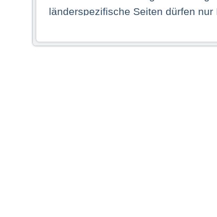
länderspezifische Seiten dürfen nur
Land ihren dauerhaften Wohnsitz ha
Webseiten zugreifen dürfen. Insbe
dauerhaften Wohnsitz in einem ande
Schaubild abgebildeten Staat haben,
anzusehen.
Durch Auswahl eines Landes aus der
dass Sie Ihren dauerhaften Wohnsi
AG übernimmt insbesondere keine Ve
von Webseiten gegenüber natürlichen
ihres Heimatlandes falsche Informat
Webseiten aufrufen, erkennen die
N