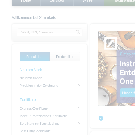
Home
Services
Wissen
Nachhaltigke
Willkommen bei X-markets.
Produktliste
Produktfilter
Neu am Markt
Neuemissionen
Produkte in der Zeichnung
Zertifikate
Express-Zertifikate
Index- / Partizipations-Zertifikate
Zertifikate mit Kapitalschutz
Best Entry-Zertifikate