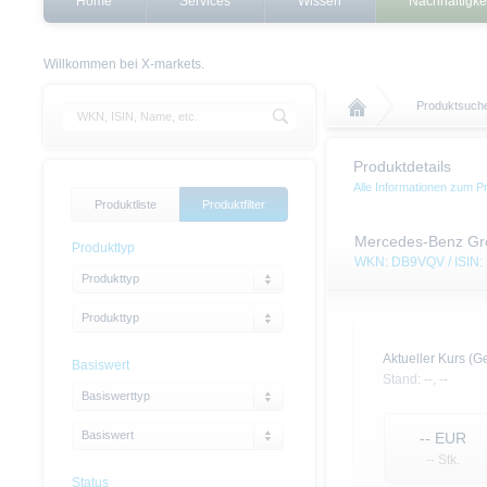
Home
Services
Wissen
Nachhaltigke
Willkommen bei X-markets.
Produktsuch
Produktdetails
Alle Informationen zum P
Produktliste
Produktfilter
Mercedes-Benz Gro
Produkttyp
WKN: DB9VQV / ISIN
Produkttyp
Produkttyp
Aktueller Kurs (Ge
Basiswert
Stand:
--,
--
Basiswerttyp
Basiswert
--
EUR
-- Stk.
Status