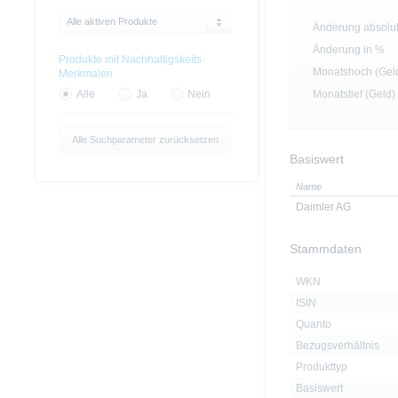
Alle aktiven Produkte
Änderung absolu
Änderung in %
Produkte mit Nachhaltigskeits-
Monatshoch (Gel
Merkmalen
Monatstief (Geld)
Alle
Ja
Nein
Alle Suchparameter zurücksetzen
Basiswert
Name
Daimler AG
Stammdaten
WKN
ISIN
Quanto
Bezugsverhältnis
Produkttyp
Basiswert