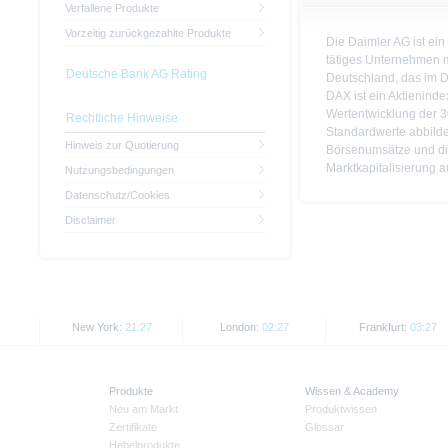
Verfallene Produkte
Vorzeitig zurückgezahlte Produkte
Die Daimler AG ist ein
tätiges Unternehmen mi
Deutsche Bank AG Rating
Deutschland, das im D
DAX ist ein Aktieninde
Wertentwicklung der 
Rechtliche Hinweise
Standardwerte abbilde
Hinweis zur Quotierung
Börsenumsätze und di
Marktkapitalisierung 
Nutzungsbedingungen
Datenschutz/Cookies
Disclaimer
New York:
21:27
London:
02:27
Frankfurt:
03:27
Produkte
Wissen & Academy
Neu am Markt
Produktwissen
Zertifikate
Glossar
Hebelprodukte