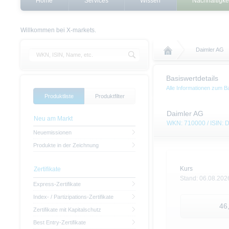
Home
Services
Wissen
Nachhaltigke
Willkommen bei X-markets.
Daimler AG
Basiswertdetails
Alle Informationen zum B
Produktliste
Produktfilter
Daimler AG
Neu am Markt
WKN: 710000 / ISIN:
Neuemissionen
Produkte in der Zeichnung
Kurs
Zertifikate
Stand:
06.08.202
Express-Zertifikate
Index- / Partizipations-Zertifikate
46
Zertifikate mit Kapitalschutz
Best Entry-Zertifikate