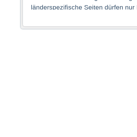
länderspezifische Seiten dürfen nur
Land ihren dauerhaften Wohnsitz ha
Webseiten zugreifen dürfen. Insbe
dauerhaften Wohnsitz in einem ande
Schaubild abgebildeten Staat haben,
anzusehen.
Durch Auswahl eines Landes aus der
dass Sie Ihren dauerhaften Wohnsi
AG übernimmt insbesondere keine Ve
von Webseiten gegenüber natürlichen
ihres Heimatlandes falsche Informat
Webseiten aufrufen, erkennen die
N