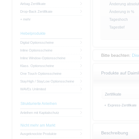
Airbag Zertifikate
Änderung absolu
Drop-Back Zertifikate
Änderung in %
+ mehr
Tageshoch
Tagestief
Hebelprodukte
Digital Optionsscheine
Inline Optionsscheine
Bitte beachten:
Dis
Inline Window-Optionsscheine
Klass. Optionsscheine
Produkte auf Daim
One Touch Optionsscheine
StayHigh / StayLow Optionsscheine
WAVEs Unlimited
Zertifikate
Strukturierte Anleihen
+
Express-Zertifikate
Anleihen mit Kapitalschutz
Nicht mehr am Markt
Beschreibung
Ausgeknockte Produkte