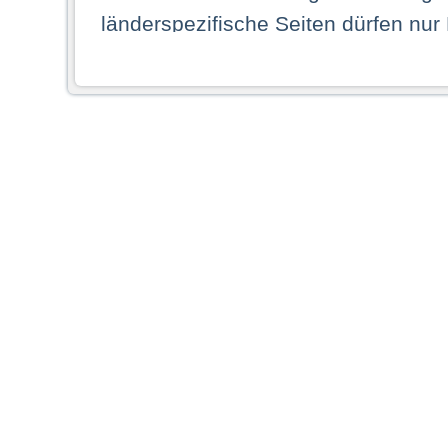
länderspezifische Seiten dürfen nur
Land ihren dauerhaften Wohnsitz ha
Webseiten zugreifen dürfen. Insbe
dauerhaften Wohnsitz in einem ande
Schaubild abgebildeten Staat haben,
anzusehen.
Durch Auswahl eines Landes aus der
dass Sie Ihren dauerhaften Wohnsi
AG übernimmt insbesondere keine Ve
von Webseiten gegenüber natürlichen
ihres Heimatlandes falsche Informat
Webseiten aufrufen, erkennen die
N