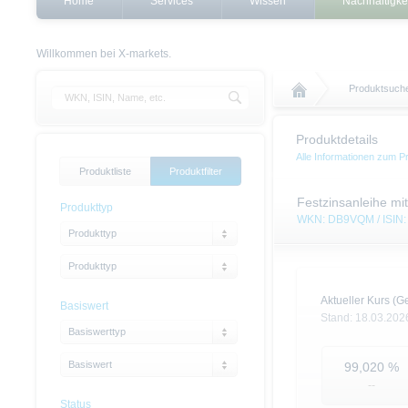
Home
Services
Wissen
Nachhaltigke
Willkommen bei X-markets.
Produktsuch
Produktdetails
Alle Informationen zum P
Produktliste
Produktfilter
Festzinsanleihe mi
Produkttyp
WKN: DB9VQM / ISI
Produkttyp
Produkttyp
Aktueller Kurs (Ge
Basiswert
Stand:
18.03.202
Basiswerttyp
Basiswert
99,020
%
--
Status