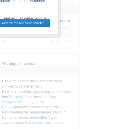
 Webseiten aufrufen, erkennen
 sind nicht an diese gerichtet.
lle
Tilgungsbetrag
Akzeptieren und Seite betreten
dem jeweils ausgewählten Land
EUR
131,80 EUR
EUR
142,40 EUR
EUR
153,00 EUR
 zu den Wertpapieren
jeweiligen Endgültigen
n das allein verbindliche
Vor einer Anlageentscheidung
Wichtige Hinweise
rstehen. Die Billigung des
Das Produkt ist nicht einfach und kann
ge Ankündigung ändern kann.
schwer zu verstehen sein.
Es wird empfohlen, dass potenzielle Anleger
den
Prospekt
lesen, bevor sie eine
piere in bestimmten
Anlageentscheidung treffen.
n oder für Rechnung von US-
Die Billigung des Prospekts ist nicht als
Befürwortung der angebotenen oder zum
Handel an einem geregelten Markt
cht werden, in denen dies nach
zugelassenen Wertpapiere zu verstehen.
 Website enthaltenen