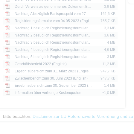
britannien, Kanada oder Japan, sowie seine Übermittlung an oder für Rechnung 
Durch Verweis aufgenommenes Dokument Basisprospekt bezüglich Zertifikate vom 26.10.2021
3,9 MB
ntersagt.
Nachtrag A bezüglich Basisprospekt vom 27.09.2022 vom 03.08.2023
161,6 KB
d Preise werden nur zu Informationszwecken zur Verfügung gestellt und dienen nich
Registrierungsformular vom 04.05.2023 (Engl...
765,7 KB
 der Vergangenheit sind kein Indikator für die künftige Wertentwicklung.
Nachtrag 1 bezüglich Registrierungsformular...
3,3 MB
Nachtrag 2 bezüglich Registrierungsformular...
3,6 MB
Nachtrag 3 bezüglich Registrierungsformular...
4 MB
Nachtrag 4 bezüglich Registrierungsformular...
4,6 MB
Nachtrag 5 bezüglich Registrierungsformular...
3 MB
Geschäftsbericht 2022 (English)
11,2 MB
Ergebnisübersicht zum 31. März 2023 (Englis...
947,7 KB
Zwischenbericht zum 30. Juni 2023 (English)
947,7 KB
Ergebnisübersicht zum 30. September 2023 (E...
1,4 MB
Information über vorherige Kostenquoten
~1,0 MB
Bitte beachten:
Disclaimer zur EU Referenzwerte-Verordnung und zu