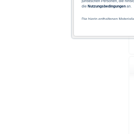
juristischen Personen, die hins
die
Nutzungsbedingungen
an.
Die hierin enthaltenen Material
Der Zugang zu auf diesen Webse
nicht ihren dauerhaften Wohnsitz
Hinweise für die Nutzung d
Die auf der X-markets Website 
einschließlich der Risiken sind
Bedingungen) zu entnehmen. Der
Verkaufsdokument der Wertpapi
sollten Anleger den Prospekt le
Prospekts durch die BaFin oder 
Alle Meinungsäußerungen geben 
Wie im jeweiligen Basisprospekt
Rechtsordnungen Beschränkunge
Personen oder in den USA ansä
Die auf der X-markets Website en
den jeweils anwendbaren Rechtsvo