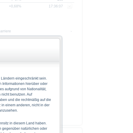
+0,68%
17:36:07
arriere
-
 Ländern eingeschränkt sein.
n Informationen hierüber oder
 es aufgrund von Nationalität,
nicht benutzen. Auf
aben und die rechtmäßig auf die
in einem anderen, nicht in der
 anzusehen.
hnsitz in diesem Land haben.
n gegenüber natürlichen oder