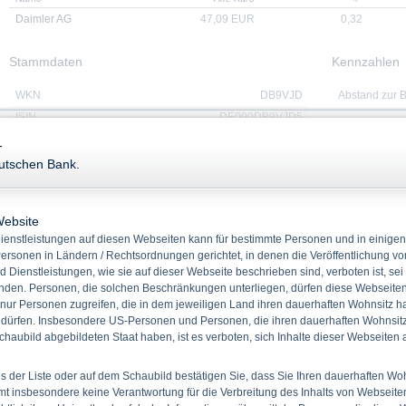
Daimler AG
47,09
EUR
0,32
Stammdaten
Kennzahlen
WKN
DB9VJD
Abstand zur B
ISIN
DE000DB9VJD5
Quanto
Nein
-
Bezugsverhältnis
1,4945449110746
eutschen Bank.
Produkttyp
Express-Zertifikate (Klass.)
Basiswert
Daimler AG
Website
Rückzahlung
Cash
enstleistungen auf diesen Webseiten kann für bestimmte Personen und in einigen
Emissionstag
12.09.2023
ersonen in Ländern / Rechtsordnungen gerichtet, in denen die Veröffentlichung vo
Laufzeit
11.09.2028
d Dienstleistungen, wie sie auf dieser Webseite beschrieben sind, verboten ist, sei
den. Personen, die solchen Beschränkungen unterliegen, dürfen diese Webseiten 
Basisreferenzstand
66,910 EUR
 nur Personen zugreifen, die in dem jeweiligen Land ihren dauerhaften Wohnsitz h
Abgesicherter
153,00 EUR
 dürfen. Insbesondere US-Personen und Personen, die ihren dauerhaften Wohnsitz 
Referenzstand
haubild abgebildeten Staat haben, ist es verboten, sich Inhalte dieser Webseiten
Ausgabeaufschlag
1,50 %
 der Liste oder auf dem Schaubild bestätigen Sie, dass Sie Ihren dauerhaften Wo
 insbesondere keine Verantwortung für die Verbreitung des Inhalts von Webseite