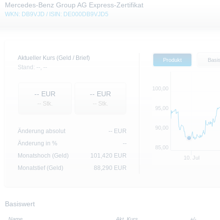
Mercedes-Benz Group AG Express-Zertifikat
WKN: DB9VJD / ISIN: DE000DB9VJD5
Aktueller Kurs (Geld / Brief)
Produkt
Basi
Stand:
--,
--
100,00
--
EUR
--
EUR
-- Stk.
-- Stk.
95,00
90,00
Änderung absolut
--
EUR
Änderung in %
--
85,00
Monatshoch (Geld)
101,420
EUR
10. Jul
Monatstief (Geld)
88,290
EUR
Basiswert
Name
Akt. Kurs
+/-