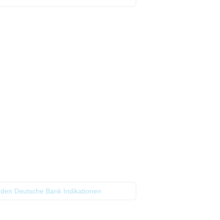
von US-Personen oder in den
t als Indikator handelbarer
 den Deutsche Bank Indikationen