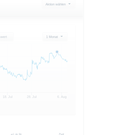
Aktion wählen
swert
1 Monat
18. Jul
28. Jul
6. Aug
+/- in %
Zeit