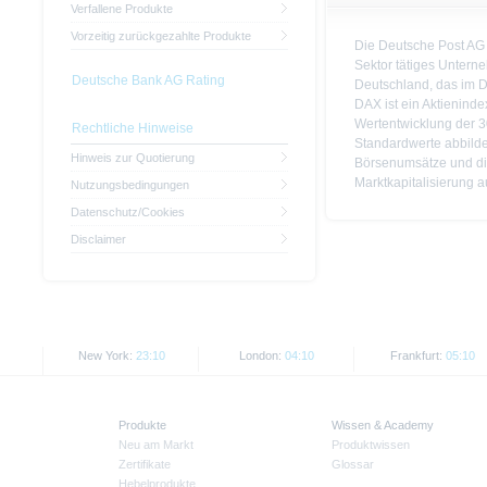
Verfallene Produkte
Vorzeitig zurückgezahlte Produkte
Die Deutsche Post AG i
Sektor tätiges Unterne
Deutsche Bank AG Rating
Deutschland, das im D
DAX ist ein Aktieninde
Wertentwicklung der 
Rechtliche Hinweise
Standardwerte abbilde
Hinweis zur Quotierung
Börsenumsätze und di
Marktkapitalisierung 
Nutzungsbedingungen
Datenschutz/Cookies
Disclaimer
New York:
23:10
London:
04:10
Frankfurt:
05:10
Produkte
Wissen & Academy
Neu am Markt
Produktwissen
Zertifikate
Glossar
Hebelprodukte