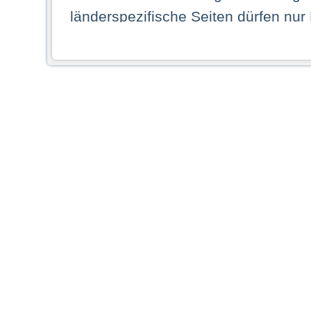
länderspezifische Seiten dürfen nur
Land ihren dauerhaften Wohnsitz ha
Webseiten zugreifen dürfen. Insbe
dauerhaften Wohnsitz in einem ande
Schaubild abgebildeten Staat haben,
anzusehen.
Durch Auswahl eines Landes aus der
dass Sie Ihren dauerhaften Wohnsi
AG übernimmt insbesondere keine Ve
von Webseiten gegenüber natürlichen
ihres Heimatlandes falsche Informat
Webseiten aufrufen, erkennen die
N