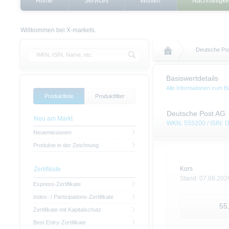
Home
Services
Wissen
Nachhaltigke
Willkommen bei X-markets.
Deutsche Po
Basiswertdetails
Alle Informationen zum 
Produktliste
Produktfilter
Deutsche Post AG
Neu am Markt
WKN: 555200 / ISIN:
Neuemissionen
Produkte in der Zeichnung
Kurs
Zertifikate
Stand:
07.08.202
Express-Zertifikate
Index- / Partizipations-Zertifikate
55
Zertifikate mit Kapitalschutz
Best Entry-Zertifikate