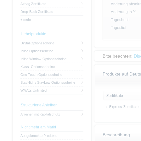
Airbag Zertifikate
Änderung absolu
Drop-Back Zertifikate
Änderung in %
+ mehr
Tageshoch
Tagestief
Hebelprodukte
Digital Optionsscheine
Inline Optionsscheine
Bitte beachten:
Dis
Inline Window-Optionsscheine
Klass. Optionsscheine
Produkte auf Deut
One Touch Optionsscheine
StayHigh / StayLow Optionsscheine
WAVEs Unlimited
Zertifikate
Strukturierte Anleihen
+
Express-Zertifikate
Anleihen mit Kapitalschutz
Nicht mehr am Markt
Beschreibung
Ausgeknockte Produkte