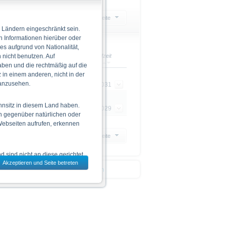
ion wählen
20 Ergebnisse pro Seite
 Ländern eingeschränkt sein.
n Informationen hierüber oder
 es aufgrund von Nationalität,
Bezugs-
nicht benutzen. Auf
erhältnis
Laufzeit
aben und die rechtmäßig auf die
in einem anderen, nicht in der
 anzusehen.
,050441
09.04.2031
hnsitz in diesem Land haben.
,608923
21.09.2029
n gegenüber natürlichen oder
 Webseiten aufrufen, erkennen
20 Ergebnisse pro Seite
 sind nicht an diese gerichtet.
Akzeptieren und Seite betreten
dem jeweils ausgewählten Land
 den Deutsche Bank Indikationen
 zu den Wertpapieren
jeweiligen Endgültigen
n das allein verbindliche