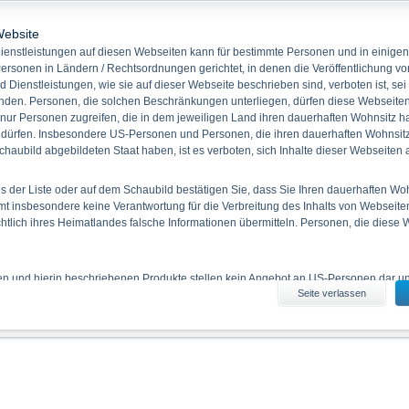
Produkte auf Basiswert Deutsche Post AG
Website
Akt
enstleistungen auf diesen Webseiten kann für bestimmte Personen und in einigen
ersonen in Ländern / Rechtsordnungen gerichtet, in denen die Veröffentlichung vo
d Dienstleistungen, wie sie auf dieser Webseite beschrieben sind, verboten ist, sei
Name/
den. Personen, die solchen Beschränkungen unterliegen, dürfen diese Webseiten 
WKN
Geld
Brief
v
 nur Personen zugreifen, die in dem jeweiligen Land ihren dauerhaften Wohnsitz h
Deutsche Post AG Express-Zertifikat
 dürfen. Insbesondere US-Personen und Personen, die ihren dauerhaften Wohnsitz 
haubild abgebildeten Staat haben, ist es verboten, sich Inhalte dieser Webseiten
DB9WMV
-
-
2
Deutsche Post AG Express-Zertifikat
 der Liste oder auf dem Schaubild bestätigen Sie, dass Sie Ihren dauerhaften Wo
DB9VWC
-
-
2
 insbesondere keine Verantwortung für die Verbreitung des Inhalts von Webseite
ichtlich ihres Heimatlandes falsche Informationen übermitteln. Personen, die diese
1
Aktion wählen
ien und hierin beschriebenen Produkte stellen kein Angebot an US-Personen dar und
Seite verlassen
iten erhältlichen Informationen durch US-Personen und durch Personen, die in 
Bitte beachten:
Disclaimer zur EU Referenzwerte-Verordnung und zu
 haben, ist verboten.
es Informationsmaterials
enthaltenen Angaben stellen keine Anlageberatung dar. Die vollständigen Angaben
 den jeweiligen Prospekten (Basisprospekte, nebst etwaiger Nachträge, sowie den 
 Basisprospekt nebst etwaiger Nachträge und die Endgültigen Bedingungen stelle