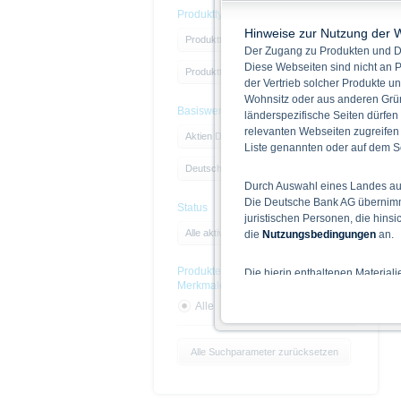
Produkttyp
Hinweise zur Nutzung der 
Produkttyp
Der Zugang zu Produkten und Di
Diese Webseiten sind nicht an P
Produkttyp
der Vertrieb solcher Produkte un
Wohnsitz oder aus anderen Grün
Basiswert
länderspezifische Seiten dürfen
relevanten Webseiten zugreifen
Aktien Deutschland
Liste genannten oder auf dem Sc
Deutsche Post AG
Durch Auswahl eines Landes aus
Die Deutsche Bank AG übernimmt
Status
juristischen Personen, die hins
Alle aktiven Produkte
die
Nutzungsbedingungen
an.
Produkte mit Nachhaltigskeits-
Die hierin enthaltenen Material
Merkmalen
Der Zugang zu auf diesen Webse
nicht ihren dauerhaften Wohnsitz
Alle
Ja
Nein
Hinweise für die Nutzung d
Alle Suchparameter zurücksetzen
Die auf der X-markets Website 
einschließlich der Risiken sind
Bedingungen) zu entnehmen. Der