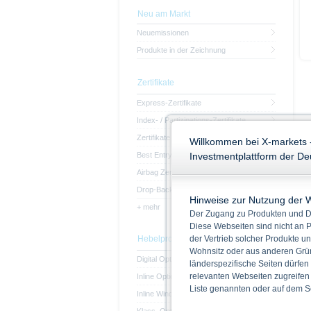
Neu am Markt
Neuemissionen
Produkte in der Zeichnung
Zertifikate
Express-Zertifikate
Index- / Partizipations-Zertifikate
Zertifikate mit Kapitalschutz
Willkommen bei X-markets 
Best Entry-Zertifikate
Investmentplattform der D
Airbag Zertifikate
Drop-Back Zertifikate
Hinweise zur Nutzung der 
+ mehr
Der Zugang zu Produkten und Di
Diese Webseiten sind nicht an P
Hebelprodukte
der Vertrieb solcher Produkte un
Wohnsitz oder aus anderen Grün
Digital Optionsscheine
länderspezifische Seiten dürfen
relevanten Webseiten zugreifen
Inline Optionsscheine
Liste genannten oder auf dem Sc
Inline Window-Optionsscheine