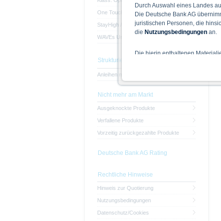
Klass. Optionsscheine
Durch Auswahl eines Landes aus
One Touch Optionsscheine
Die Deutsche Bank AG übernimmt
juristischen Personen, die hins
StayHigh / StayLow Optionsscheine
die
Nutzungsbedingungen
an.
WAVEs Unlimited
Die hierin enthaltenen Material
Strukturierte Anleihen
Der Zugang zu auf diesen Webse
nicht ihren dauerhaften Wohnsitz
Anleihen mit Kapitalschutz
Hinweise für die Nutzung d
Nicht mehr am Markt
Die auf der X-markets Website 
Ausgeknockte Produkte
einschließlich der Risiken sind
Bedingungen) zu entnehmen. Der
Verfallene Produkte
Verkaufsdokument der Wertpapi
Vorzeitig zurückgezahlte Produkte
sollten Anleger den Prospekt le
Prospekts durch die BaFin oder 
Deutsche Bank AG Rating
Alle Meinungsäußerungen geben 
Rechtliche Hinweise
Hinweis zur Quotierung
Wie im jeweiligen Basisprospekt
Rechtsordnungen Beschränkunge
Nutzungsbedingungen
Personen oder in den USA ansä
Datenschutz/Cookies