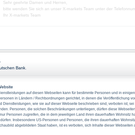
Sehr geehrte Damen und Herren,
bitte wenden Sie sich an unser X-markets Team unter der Telefonn
Ihr X-markets Team
-
eutschen Bank.
Website
enstleistungen auf diesen Webseiten kann für bestimmte Personen und in einigen
ersonen in Ländern / Rechtsordnungen gerichtet, in denen die Veröffentlichung vo
d Dienstleistungen, wie sie auf dieser Webseite beschrieben sind, verboten ist, sei
den. Personen, die solchen Beschränkungen unterliegen, dürfen diese Webseiten 
 nur Personen zugreifen, die in dem jeweiligen Land ihren dauerhaften Wohnsitz h
 dürfen. Insbesondere US-Personen und Personen, die ihren dauerhaften Wohnsitz 
haubild abgebildeten Staat haben, ist es verboten, sich Inhalte dieser Webseiten