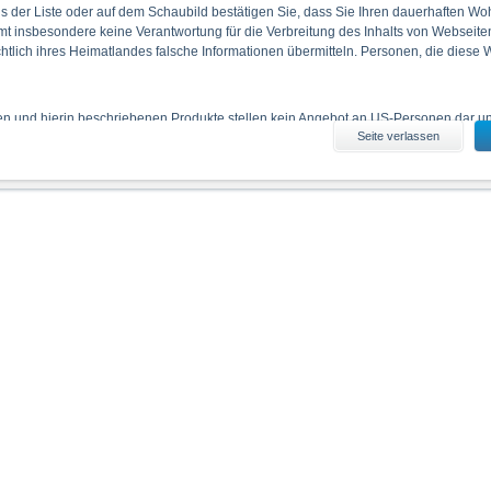
 der Liste oder auf dem Schaubild bestätigen Sie, dass Sie Ihren dauerhaften Wo
 insbesondere keine Verantwortung für die Verbreitung des Inhalts von Webseite
ichtlich ihres Heimatlandes falsche Informationen übermitteln. Personen, die diese
ien und hierin beschriebenen Produkte stellen kein Angebot an US-Personen dar und
Seite verlassen
iten erhältlichen Informationen durch US-Personen und durch Personen, die in 
 haben, ist verboten.
es Informationsmaterials
enthaltenen Angaben stellen keine Anlageberatung dar. Die vollständigen Angaben
 den jeweiligen Prospekten (Basisprospekte, nebst etwaiger Nachträge, sowie den 
 Basisprospekt nebst etwaiger Nachträge und die Endgültigen Bedingungen stelle
ere dar. Anleger können diese Dokumente unter www.xmarkets.de herunterladen. 
sen, um die Risiken und Chancen einer Anlage in die Wertpapiere vollständig zu ve
eine andere Behörde ist nicht als Befürwortung der Wertpapiere zu verstehen.
die aktuelle Einschätzung der Deutsche Bank AG wieder, die sich ohne vorheri
 erläutert, unterliegt der Vertrieb der auf der X-markets Website genannten Wertpa
n. So dürfen die hierin genannten Wertpapiere weder innerhalb der USA noch a
ssigen Personen zum Kauf angeboten oder an diese verkauft werden.