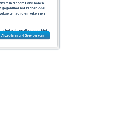
hnsitz in diesem Land haben.
n gegenüber natürlichen oder
 Webseiten aufrufen, erkennen
 sind nicht an diese gerichtet.
Akzeptieren und Seite betreten
dem jeweils ausgewählten Land
 zu den Wertpapieren
jeweiligen Endgültigen
n das allein verbindliche
Vor einer Anlageentscheidung
rstehen. Die Billigung des
ge Ankündigung ändern kann.
piere in bestimmten
n oder für Rechnung von US-