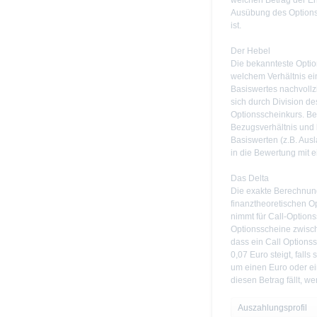
welchen Betrag der Er
Ausübung des Optionss
ist.
Der Hebel
Die bekannteste Option
welchem Verhältnis e
Basiswertes nachvollzi
sich durch Division d
Optionsscheinkurs. B
Bezugsverhältnis und
Basiswerten (z.B. Aus
in die Bewertung mit e
Das Delta
Die exakte Berechnung
finanztheoretischen O
nimmt für Call-Options
Optionsscheine zwisch
dass ein Call Options
0,07 Euro steigt, falls
um einen Euro oder e
diesen Betrag fällt, we
Auszahlungsprofil