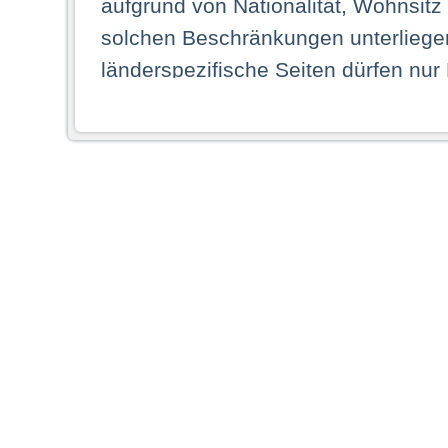
aufgrund von Nationalität, Wohnsit
solchen Beschränkungen unterliegen
länderspezifische Seiten dürfen nur
Land ihren dauerhaften Wohnsitz ha
Webseiten zugreifen dürfen. Insbe
dauerhaften Wohnsitz in einem ande
Schaubild abgebildeten Staat haben,
anzusehen.
Durch Auswahl eines Landes aus der
dass Sie Ihren dauerhaften Wohnsi
AG übernimmt insbesondere keine Ve
von Webseiten gegenüber natürlichen
ihres Heimatlandes falsche Informat
Webseiten aufrufen, erkennen die
N