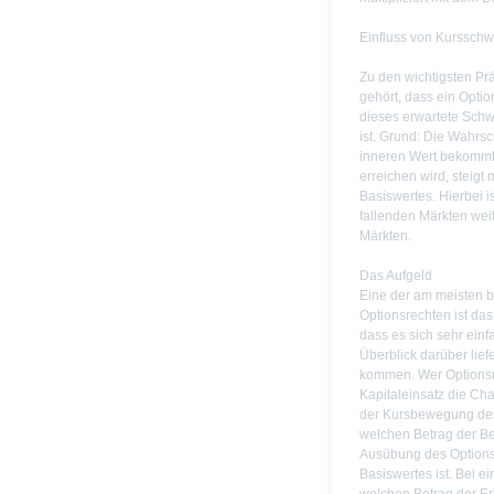
Einfluss von Kurssch
Zu den wichtigsten Pr
gehört, dass ein Optio
dieses erwartete Schwa
ist. Grund: Die Wahrsc
inneren Wert bekommt
erreichen wird, steig
Basiswertes. Hierbei is
fallenden Märkten weit
Märkten.
Das Aufgeld
Eine der am meisten 
Optionsrechten ist das 
dass es sich sehr ein
Überblick darüber lief
kommen. Wer Optionsre
Kapitaleinsatz die Cha
der Kursbewegung des 
welchen Betrag der Be
Ausübung des Optionsr
Basiswertes ist. Bei e