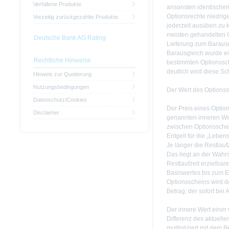
Verfallene Produkte
ansonsten identische
Optionsrechte niedrige
Vorzeitig zurückgezahlte Produkte
jederzeit ausüben zu k
meisten gehandelten 
Deutsche Bank AG Rating
Lieferung zum Baraus
Barausgleich wurde ein
Rechtliche Hinweise
bestimmten Optionssch
deutlich wird diese Sc
Hinweis zur Quotierung
Nutzungsbedingungen
Der Wert des Options
Datenschutz/Cookies
Der Preis eines Optio
Disclaimer
genannten inneren Wert
zwischen Optionsschein
Entgelt für die „Leben
Je länger die Restlaufz
Das liegt an der Wahr
Restlaufzeit erzielba
Basiswertes bis zum E
Optionsscheins wird de
Betrag, der sofort bei
Der innere Wert einer 
Differenz des aktuell
multipliziert mit dem 