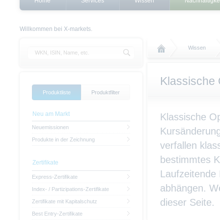
Home
Services
Wissen
Nachhaltigke
Willkommen bei X-markets.
Wissen
Klassische
Produktliste
Produktfilter
Neu am Markt
Klassische Op
Neuemissionen
Kursänderunge
Produkte in der Zeichnung
verfallen kla
bestimmtes Ku
Zertifikate
Laufzeitende 
Express-Zertifikate
abhängen. Wei
Index- / Partizipations-Zertifikate
dieser Seite.
Zertifikate mit Kapitalschutz
Best Entry-Zertifikate