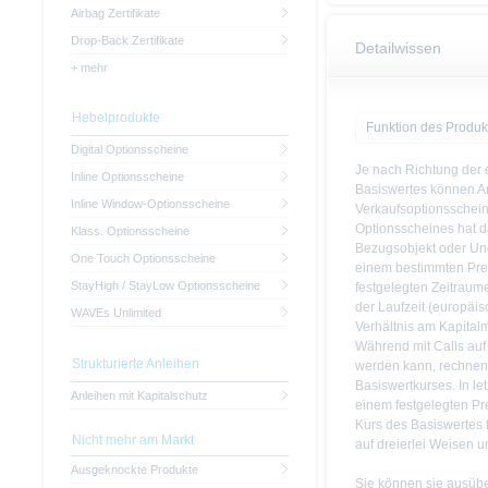
Airbag Zertifikate
Drop-Back Zertifikate
Detailwissen
+ mehr
Hebelprodukte
Funktion des Produk
Digital Optionsscheine
Je nach Richtung der
Inline Optionsscheine
Basiswertes können An
Inline Window-Optionsscheine
Verkaufsoptionsschein
Optionsscheines hat d
Klass. Optionsscheine
Bezugsobjekt oder Un
One Touch Optionsscheine
einem bestimmten Prei
StayHigh / StayLow Optionsscheine
festgelegten Zeitraum
der Laufzeit (europäi
WAVEs Unlimited
Verhältnis am Kapitalm
Während mit Calls auf
Strukturierte Anleihen
werden kann, rechnen 
Basiswertkurses. In le
Anleihen mit Kapitalschutz
einem festgelegten Prei
Kurs des Basiswertes f
Nicht mehr am Markt
auf dreierlei Weisen 
Ausgeknockte Produkte
Sie können sie ausübe