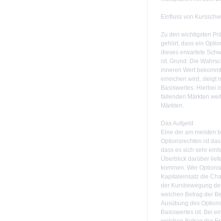
Einfluss von Kurssch
Zu den wichtigsten Pr
gehört, dass ein Optio
dieses erwartete Schwa
ist. Grund: Die Wahrsc
inneren Wert bekommt
erreichen wird, steig
Basiswertes. Hierbei is
fallenden Märkten weit
Märkten.
Das Aufgeld
Eine der am meisten 
Optionsrechten ist das 
dass es sich sehr ein
Überblick darüber lief
kommen. Wer Optionsre
Kapitaleinsatz die Cha
der Kursbewegung des 
welchen Betrag der Be
Ausübung des Optionsr
Basiswertes ist. Bei e