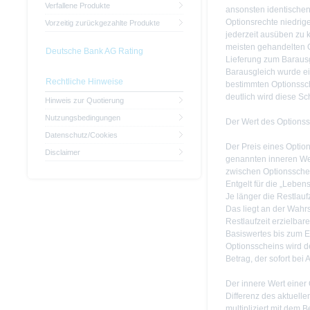
Verfallene Produkte
ansonsten identische
Optionsrechte niedrige
Vorzeitig zurückgezahlte Produkte
jederzeit ausüben zu k
meisten gehandelten 
Deutsche Bank AG Rating
Lieferung zum Baraus
Barausgleich wurde ein
Rechtliche Hinweise
bestimmten Optionssch
deutlich wird diese Sc
Hinweis zur Quotierung
Nutzungsbedingungen
Der Wert des Options
Datenschutz/Cookies
Der Preis eines Optio
Disclaimer
genannten inneren Wert
zwischen Optionsschein
Entgelt für die „Leben
Je länger die Restlaufz
Das liegt an der Wahr
Restlaufzeit erzielba
Basiswertes bis zum E
Optionsscheins wird de
Betrag, der sofort bei
Der innere Wert einer 
Differenz des aktuell
multipliziert mit dem 