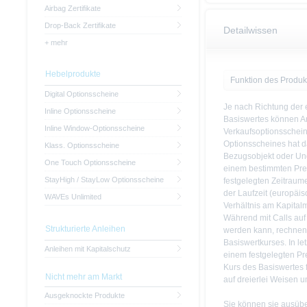
Airbag Zertifikate
Drop-Back Zertifikate
Detailwissen
+ mehr
Hebelprodukte
Funktion des Produk
Digital Optionsscheine
Je nach Richtung der
Inline Optionsscheine
Basiswertes können An
Inline Window-Optionsscheine
Verkaufsoptionsschein
Optionsscheines hat d
Klass. Optionsscheine
Bezugsobjekt oder Un
One Touch Optionsscheine
einem bestimmten Prei
StayHigh / StayLow Optionsscheine
festgelegten Zeitraum
der Laufzeit (europäi
WAVEs Unlimited
Verhältnis am Kapitalm
Während mit Calls auf
Strukturierte Anleihen
werden kann, rechnen 
Basiswertkurses. In le
Anleihen mit Kapitalschutz
einem festgelegten Prei
Kurs des Basiswertes f
Nicht mehr am Markt
auf dreierlei Weisen 
Ausgeknockte Produkte
Sie können sie ausübe