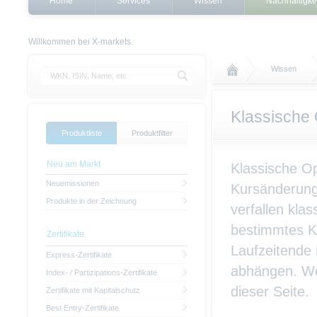
Home
Services
Wissen
Nachhaltigke
Willkommen bei X-markets.
Wissen
Klassische
Produktliste
Produktfilter
Neu am Markt
Klassische Op
Neuemissionen
Kursänderunge
Produkte in der Zeichnung
verfallen kla
bestimmtes Ku
Zertifikate
Laufzeitende 
Express-Zertifikate
abhängen. Wei
Index- / Partizipations-Zertifikate
dieser Seite.
Zertifikate mit Kapitalschutz
Best Entry-Zertifikate