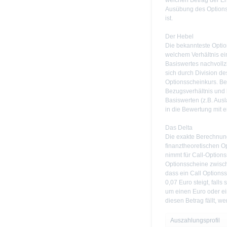
welchen Betrag der Er
Ausübung des Optionss
ist.
Der Hebel
Die bekannteste Option
welchem Verhältnis e
Basiswertes nachvollzi
sich durch Division d
Optionsscheinkurs. B
Bezugsverhältnis und
Basiswerten (z.B. Aus
in die Bewertung mit e
Das Delta
Die exakte Berechnung
finanztheoretischen O
nimmt für Call-Options
Optionsscheine zwisch
dass ein Call Options
0,07 Euro steigt, falls
um einen Euro oder e
diesen Betrag fällt, we
Auszahlungsprofil