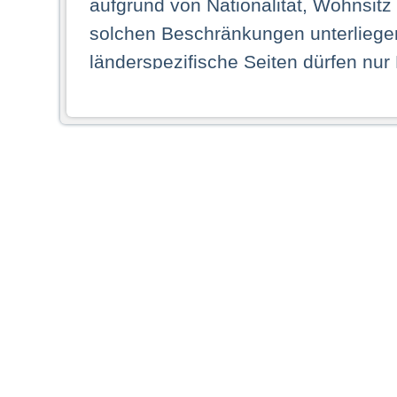
aufgrund von Nationalität, Wohnsit
solchen Beschränkungen unterliegen
länderspezifische Seiten dürfen nur
Land ihren dauerhaften Wohnsitz ha
Webseiten zugreifen dürfen. Insbe
dauerhaften Wohnsitz in einem ande
Schaubild abgebildeten Staat haben,
anzusehen.
Durch Auswahl eines Landes aus der
dass Sie Ihren dauerhaften Wohnsi
AG übernimmt insbesondere keine Ve
von Webseiten gegenüber natürlichen
ihres Heimatlandes falsche Informat
Webseiten aufrufen, erkennen die
N