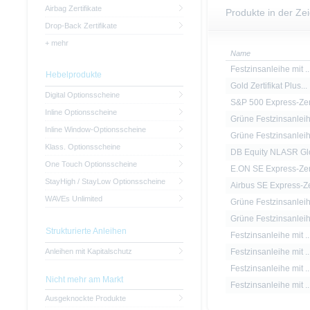
Airbag Zertifikate
Produkte in der Ze
Drop-Back Zertifikate
+ mehr
Name
Festzinsanleihe mit ..
Hebelprodukte
Gold Zertifikat Plus...
Digital Optionsscheine
S&P 500 Express-Zert
Inline Optionsscheine
Grüne Festzinsanleih.
Inline Window-Optionsscheine
Grüne Festzinsanleih.
Klass. Optionsscheine
DB Equity NLASR Glo
One Touch Optionsscheine
E.ON SE Express-Zert
StayHigh / StayLow Optionsscheine
Airbus SE Express-Ze
WAVEs Unlimited
Grüne Festzinsanleih.
Grüne Festzinsanleih.
Strukturierte Anleihen
Festzinsanleihe mit ..
Anleihen mit Kapitalschutz
Festzinsanleihe mit ..
Festzinsanleihe mit ..
Nicht mehr am Markt
Festzinsanleihe mit ..
Ausgeknockte Produkte