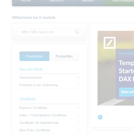
Home
Services
Wissen
Nachhaltigke
Willkommen bei X-markets.
Produktliste
Produktfilter
Neu am Markt
Neuemissionen
Produkte in der Zeichnung
Zertifikate
Express-Zertifikate
Index- / Partizipations-Zertifikate
Zertifikate mit Kapitalschutz
Best Entry-Zertifikate