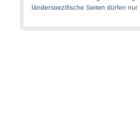
länderspezifische Seiten dürfen nur
Land ihren dauerhaften Wohnsitz ha
Webseiten zugreifen dürfen. Insbe
dauerhaften Wohnsitz in einem ande
Schaubild abgebildeten Staat haben,
anzusehen.
Durch Auswahl eines Landes aus der
dass Sie Ihren dauerhaften Wohnsi
AG übernimmt insbesondere keine Ve
von Webseiten gegenüber natürlichen
ihres Heimatlandes falsche Informat
Webseiten aufrufen, erkennen die
N