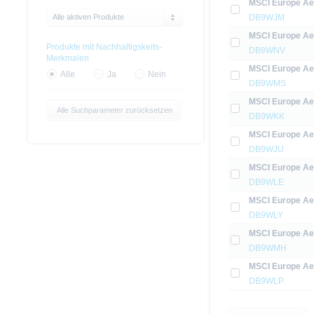
MSCI Europe Aer
Alle aktiven Produkte
DB9WJM
MSCI Europe Aer
Produkte mit Nachhaltigskeits-
DB9WNV
Merkmalen
MSCI Europe Aer
Alle
Ja
Nein
DB9WMS
MSCI Europe Aer
Alle Suchparameter zurücksetzen
DB9WKK
MSCI Europe Aer
DB9WJU
MSCI Europe Aer
DB9WLE
MSCI Europe Aer
DB9WLY
MSCI Europe Aer
DB9WMH
MSCI Europe Aer
DB9WLP