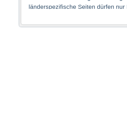
länderspezifische Seiten dürfen nur
Land ihren dauerhaften Wohnsitz ha
Webseiten zugreifen dürfen. Insbe
dauerhaften Wohnsitz in einem ande
Schaubild abgebildeten Staat haben,
anzusehen.
Durch Auswahl eines Landes aus der
dass Sie Ihren dauerhaften Wohnsi
AG übernimmt insbesondere keine Ve
von Webseiten gegenüber natürlichen
ihres Heimatlandes falsche Informat
Webseiten aufrufen, erkennen die
N