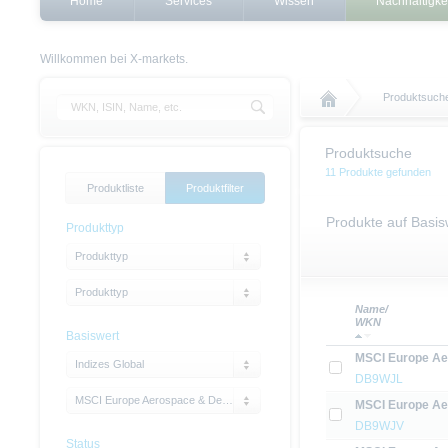
Home
Services
Wissen
Nachhaltigke
Willkommen bei X-markets.
Produktsuch
Produktsuche
11 Produkte gefunden
Produktliste
Produktfilter
Produkte auf Basi
Produkttyp
Produkttyp
Produkttyp
Name/
WKN
Basiswert
MSCI Europe Aer
Indizes Global
DB9WJL
MSCI Europe Aerospace & Defense Price EUR Index
MSCI Europe Aer
DB9WJV
Status