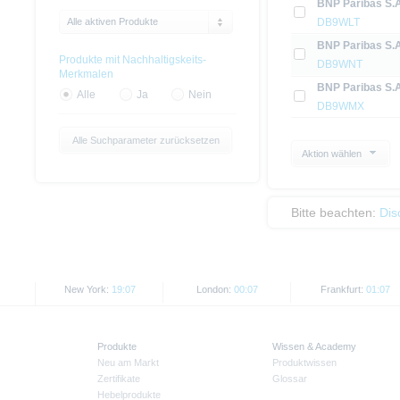
BNP Paribas S.A
Alle aktiven Produkte
DB9WLT
BNP Paribas S.A
Produkte mit Nachhaltigskeits-
DB9WNT
Merkmalen
BNP Paribas S.A
Alle
Ja
Nein
DB9WMX
Alle Suchparameter zurücksetzen
Aktion wählen
Bitte beachten:
Dis
New York:
19:07
London:
00:07
Frankfurt:
01:07
Produkte
Wissen & Academy
Neu am Markt
Produktwissen
Zertifikate
Glossar
Hebelprodukte