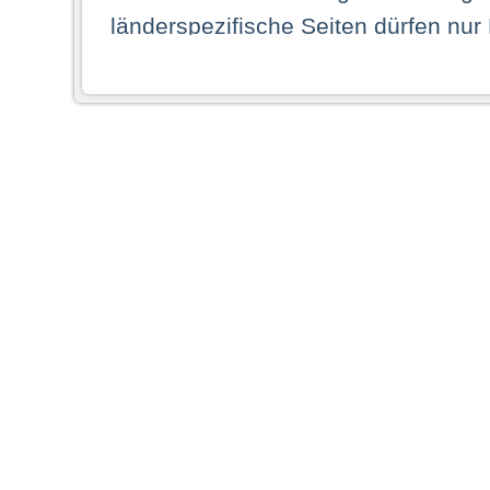
länderspezifische Seiten dürfen nur
Land ihren dauerhaften Wohnsitz ha
Webseiten zugreifen dürfen. Insbe
dauerhaften Wohnsitz in einem ande
Schaubild abgebildeten Staat haben,
anzusehen.
Durch Auswahl eines Landes aus der
dass Sie Ihren dauerhaften Wohnsi
AG übernimmt insbesondere keine Ve
von Webseiten gegenüber natürlichen
ihres Heimatlandes falsche Informat
Webseiten aufrufen, erkennen die
N