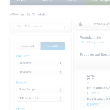
Home
Services
Wissen
Nachhaltigke
Willkommen bei X-markets.
Produktsuch
Produktsuche
5 Produkte gefunden
Produktliste
Produktfilter
Produkte auf Basis
Produkttyp
Produkttyp
Produkttyp
Name/
WKN
Basiswert
BNP Paribas S.A
Aktien Europa
DB9WPV
BNP Paribas S.A.
BNP Paribas S.A
DB9WGY
Status