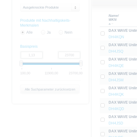
Ausgeknockte Produkte
Name/
WKN
Produkte mit Nachhaltigskeits-
Merkmalen
DAX WAVE Unlim
Alle
Ja
Nein
DH4KQN
DAX WAVE Unlim
Basispreis
DH4JSQ
DAX WAVE Unlim
DH4KQE
100,00
11900,00
23700,00
DAX WAVE Unlim
DH4JSM
DAX WAVE Unlim
Alle Suchparameter zurücksetzen
DH4KQK
DAX WAVE Unlim
DH4KQD
DAX WAVE Unlim
DH4JSD
DAX WAVE Unlim