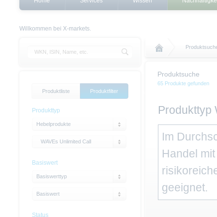
Home
Services
Wissen
Nachhaltigke
Willkommen bei X-markets.
Produktsuch
Produktsuche
65 Produkte gefunden
Produktliste
Produktfilter
Produkttyp 
Produkttyp
Hebelprodukte
Im Durchsc
WAVEs Unlimited Call
Handel mit 
Basiswert
risikoreich
Basiswerttyp
geeignet.
Basiswert
Status