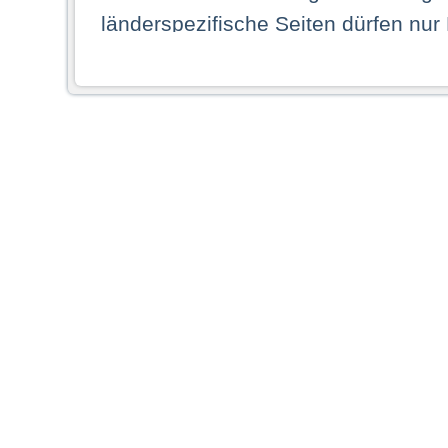
länderspezifische Seiten dürfen nur
Land ihren dauerhaften Wohnsitz ha
Webseiten zugreifen dürfen. Insbe
dauerhaften Wohnsitz in einem ande
Schaubild abgebildeten Staat haben,
anzusehen.
Durch Auswahl eines Landes aus der
dass Sie Ihren dauerhaften Wohnsi
AG übernimmt insbesondere keine Ve
von Webseiten gegenüber natürlichen
ihres Heimatlandes falsche Informat
Webseiten aufrufen, erkennen die
N