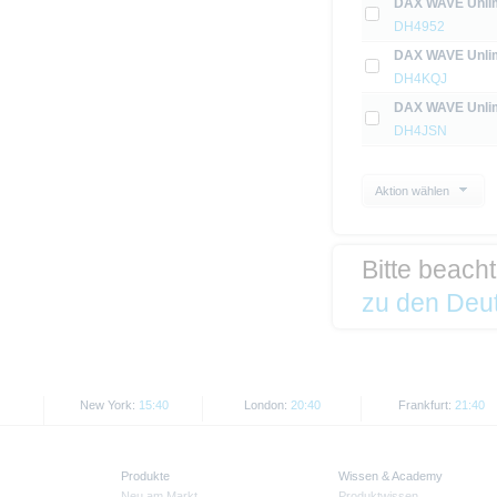
DAX WAVE Unlim
DH4952
DAX WAVE Unlim
DH4KQJ
DAX WAVE Unlim
DH4JSN
Aktion wählen
Bitte beach
zu den Deut
New York:
15:40
London:
20:40
Frankfurt:
21:40
Produkte
Wissen & Academy
Neu am Markt
Produktwissen