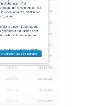
103,00 %
23.11.2027
nicht benutzen. Auf
aben und die rechtmäßig auf die
103,00 %
26.01.2028
in einem anderen, nicht in der
 anzusehen.
103,00 %
09.02.2028
hnsitz in diesem Land haben.
n gegenüber natürlichen oder
95,00 %
15.03.2028
 Webseiten aufrufen, erkennen
103,00 %
22.03.2028
 sind nicht an diese gerichtet.
Akzeptieren und Seite betreten
dem jeweils ausgewählten Land
95,00 %
29.03.2028
103,00 %
05.04.2028
 zu den Wertpapieren
jeweiligen Endgültigen
103,00 %
19.04.2028
n das allein verbindliche
Vor einer Anlageentscheidung
103,00 %
03.05.2028
rstehen. Die Billigung des
103,00 %
17.05.2028
ge Ankündigung ändern kann.