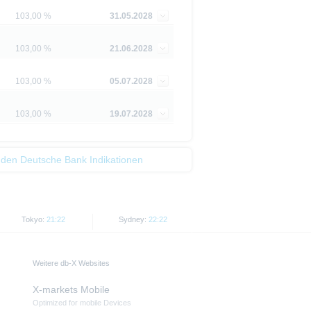
103,00 %
31.05.2028
piere in bestimmten
n oder für Rechnung von US-
103,00 %
21.06.2028
cht werden, in denen dies nach
103,00 %
05.07.2028
 Website enthaltenen
von US-Personen oder in den
103,00 %
19.07.2028
t als Indikator handelbarer
 den Deutsche Bank Indikationen
Tokyo:
21:22
Sydney:
22:22
Weitere db-X Websites
X-markets Mobile
Optimized for mobile Devices