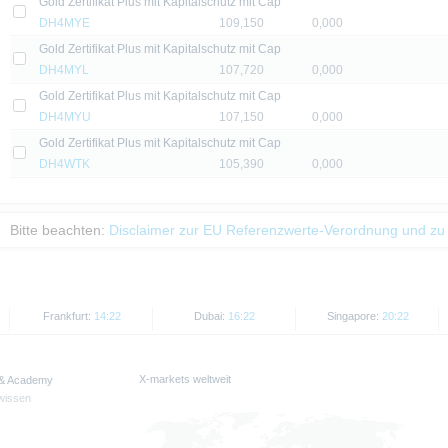
Gold Zertifikat Plus mit Kapitalschutz mit Cap
DH4MYE
109,150
0,000
 erläutert, unterliegt der Vertrieb der auf der X-markets Website genannten Wertpa
Gold Zertifikat Plus mit Kapitalschutz mit Cap
n. So dürfen die hierin genannten Wertpapiere weder innerhalb der USA noch a
DH4MYL
107,720
0,000
ssigen Personen zum Kauf angeboten oder an diese verkauft werden.
Gold Zertifikat Plus mit Kapitalschutz mit Cap
thaltenen Informationen dürfen nur in solchen Staaten verbreitet oder veröffentli
DH4MYU
107,150
0,000
rschriften zulässig ist. Der direkte oder indirekte Vertrieb der auf der X-markets
Gold Zertifikat Plus mit Kapitalschutz mit Cap
britannien, Kanada oder Japan, sowie seine Übermittlung an oder für Rechnung 
DH4WTK
105,390
0,000
ntersagt.
d Preise werden nur zu Informationszwecken zur Verfügung gestellt und dienen nich
Bitte beachten:
Disclaimer zur EU Referenzwerte-Verordnung und zu
 der Vergangenheit sind kein Indikator für die künftige Wertentwicklung.
Frankfurt:
14:22
Dubai:
16:22
Singapore:
20:22
X-markets weltweit
 & Academy
wissen