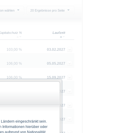
ion wählen
20 Ergebnisse pro Seite
Kapitalschutz %
Laufzeit
103,00 %
03.02.2027
106,00 %
05.05.2027
106,00 %
15.09.2027
103,00 %
29.09.2027
103,00 %
20.10.2027
103,00 %
03.11.2027
 Ländern eingeschränkt sein.
n Informationen hierüber oder
 es aufgrund von Nationalität,