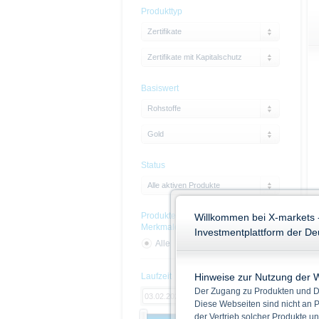
Produkttyp
Zertifikate
Zertifikate mit Kapitalschutz
Basiswert
Rohstoffe
Gold
Status
Alle aktiven Produkte
Produkte mit Nachhaltigskeits-
Willkommen bei X-markets 
Merkmalen
Investmentplattform der D
Alle
Ja
Nein
Hinweise zur Nutzung der 
Laufzeit
Der Zugang zu Produkten und Di
Diese Webseiten sind nicht an P
der Vertrieb solcher Produkte un