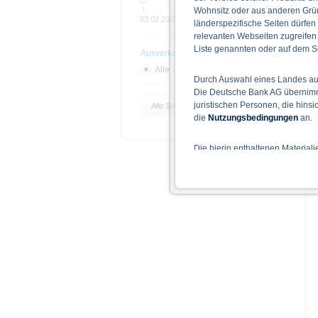
Wohnsitz oder aus anderen Grün
03.02.2027
Open end
länderspezifische Seiten dürfen
relevanten Webseiten zugreifen
Liste genannten oder auf dem Sc
Ausverkauft
Alle
Ja
Nein
Durch Auswahl eines Landes aus
Die Deutsche Bank AG übernimmt
juristischen Personen, die hins
Alle Suchparameter zurücksetzen
die
Nutzungsbedingungen
an.
Die hierin enthaltenen Material
Der Zugang zu auf diesen Webse
nicht ihren dauerhaften Wohnsitz
Hinweise für die Nutzung d
Die auf der X-markets Website 
einschließlich der Risiken sind
Bedingungen) zu entnehmen. Der
Verkaufsdokument der Wertpapi
sollten Anleger den Prospekt le
Prospekts durch die BaFin oder 
Alle Meinungsäußerungen geben 