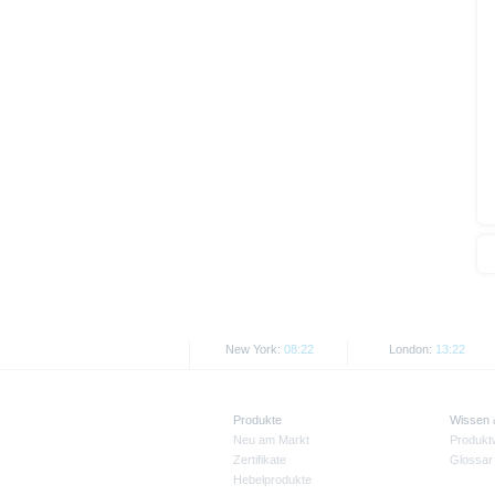
Wie im jeweiligen Basisprospekt
Rechtsordnungen Beschränkunge
Personen oder in den USA ansä
Die auf der X-markets Website en
den jeweils anwendbaren Rechtsvo
Informationen in den USA, Groß
USA ansässige Personen, sind u
Alle hier abgebildeten Kurse un
Kurse/Preise. Wertentwicklungen
New York:
08:22
London:
13:22
Produkte
Wissen
Neu am Markt
Produkt
Zertifikate
Glossar
Hebelprodukte