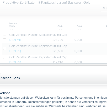
Produkttyp Zertifikate mit Kapitalschutz auf Basiswert Gold
Akt
Name/
WKN
Geld
Brief
Gold Zertifikat Plus mit Kapitalschutz mit Cap
DB2FMR
123,700
0,000
Gold Zertifikat Plus mit Kapitalschutz mit Cap
DB2FPQ
120,550
0,000
Gold Zertifikat Plus mit Kapitalschutz mit Cap
DB2FRR
112,210
0,000
Gold Zertifikat Plus mit Kapitalschutz mit Cap
-
DB2FRW
114,460
0,000
eutschen Bank.
Gold Zertifikat Plus mit Kapitalschutz mit Cap
DB2FSC
112,480
0,000
Gold Zertifikat Plus mit Kapitalschutz mit Cap
Website
DB2FSJ
113,570
0,000
enstleistungen auf diesen Webseiten kann für bestimmte Personen und in einigen
ersonen in Ländern / Rechtsordnungen gerichtet, in denen die Veröffentlichung vo
Gold Zertifikat Plus mit Kapitalschutz mit Cap
d Dienstleistungen, wie sie auf dieser Webseite beschrieben sind, verboten ist, sei