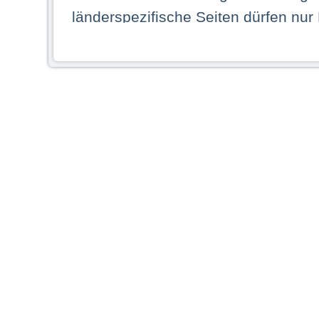
länderspezifische Seiten dürfen nur
Land ihren dauerhaften Wohnsitz ha
Webseiten zugreifen dürfen. Insbe
dauerhaften Wohnsitz in einem ande
Schaubild abgebildeten Staat haben,
anzusehen.
Durch Auswahl eines Landes aus der
dass Sie Ihren dauerhaften Wohnsi
AG übernimmt insbesondere keine Ve
von Webseiten gegenüber natürlichen
ihres Heimatlandes falsche Informat
Webseiten aufrufen, erkennen die
N