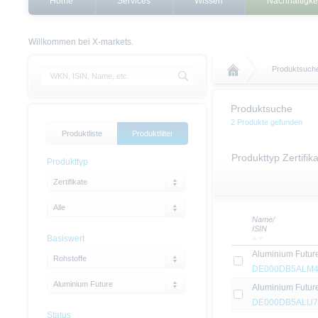
Home
Services
Wissen
Nachhaltigke
Willkommen bei X-markets.
Produktsuch
Produktsuche
2 Produkte gefunden
Produktliste
Produktfilter
Produkttyp Zertifik
Produkttyp
Zertifikate
Alle
Name/
ISIN
Basiswert
Aluminium Future 
Rohstoffe
DE000DB5ALM
Aluminium Future
Aluminium Future 
DE000DB5ALU7
Status