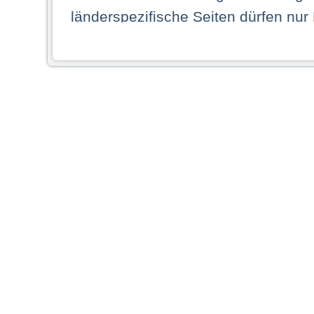
länderspezifische Seiten dürfen nur
Land ihren dauerhaften Wohnsitz ha
Webseiten zugreifen dürfen. Insbe
dauerhaften Wohnsitz in einem ande
Schaubild abgebildeten Staat haben,
anzusehen.
Durch Auswahl eines Landes aus der
dass Sie Ihren dauerhaften Wohnsi
AG übernimmt insbesondere keine Ve
von Webseiten gegenüber natürlichen
ihres Heimatlandes falsche Informat
Webseiten aufrufen, erkennen die
N