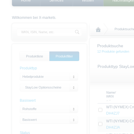
Home
Services
Wissen
Nachhaltigke
Willkommen bei X-markets.
Produktsuch
Produktsuche
12 Produkte gefunden
Produktliste
Produktfilter
Produkttyp StayLo
Produkttyp
Hebelprodukte
StayLow Optionsscheine
Name/
WKN
Basiswert
WTI (NYMEX) Cru
Rohstoffe
DH4ZJ7
Basiswert
WTI (NYMEX) Cru
DH4ZJA
Status