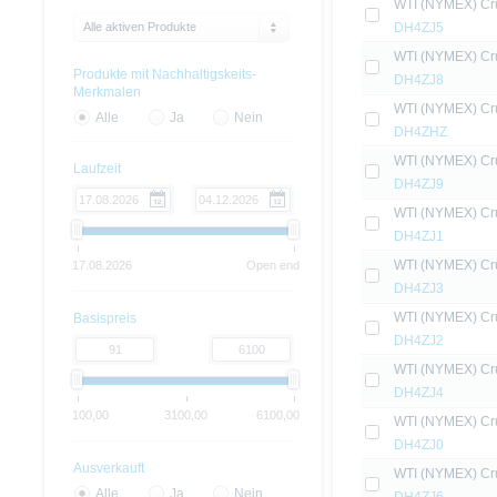
WTI (NYMEX) Cru
Alle aktiven Produkte
DH4ZJ5
WTI (NYMEX) Cru
Produkte mit Nachhaltigskeits-
DH4ZJ8
Merkmalen
WTI (NYMEX) Cru
Alle
Ja
Nein
DH4ZHZ
WTI (NYMEX) Cru
Laufzeit
DH4ZJ9
WTI (NYMEX) Cru
DH4ZJ1
WTI (NYMEX) Cru
17.08.2026
Open end
DH4ZJ3
WTI (NYMEX) Cru
Basispreis
DH4ZJ2
WTI (NYMEX) Cru
DH4ZJ4
100,00
3100,00
6100,00
WTI (NYMEX) Cru
DH4ZJ0
Ausverkauft
WTI (NYMEX) Cru
Alle
Ja
Nein