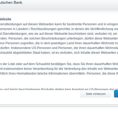
eutschen Bank.
Produkttyp Sprint Zertifikate auf Basiswert Russell 2000 Index
Akt
Website
enstleistungen auf diesen Webseiten kann für bestimmte Personen und in einigen
Name/
ersonen in Ländern / Rechtsordnungen gerichtet, in denen die Veröffentlichung vo
WKN
Geld
Brief
Cap
Anfangsreferenzstand
d Dienstleistungen, wie sie auf dieser Webseite beschrieben sind, verboten ist, sei
den. Personen, die solchen Beschränkungen unterliegen, dürfen diese Webseiten 
Russell 2000 Index Sprinter Zertifikat
 nur Personen zugreifen, die in dem jeweiligen Land ihren dauerhaften Wohnsitz h
DH453U
-
-
2.954,70
2.666,70
 dürfen. Insbesondere US-Personen und Personen, die ihren dauerhaften Wohnsitz 
haubild abgebildeten Staat haben, ist es verboten, sich Inhalte dieser Webseiten
1
Aktion wählen
 der Liste oder auf dem Schaubild bestätigen Sie, dass Sie Ihren dauerhaften Wo
 insbesondere keine Verantwortung für die Verbreitung des Inhalts von Webseite
ichtlich ihres Heimatlandes falsche Informationen übermitteln. Personen, die diese
Bitte beachten:
Disclaimer zur EU Referenzwerte-Verordnung und zu
ien und hierin beschriebenen Produkte stellen kein Angebot an US-Personen dar und
Seite verlassen
iten erhältlichen Informationen durch US-Personen und durch Personen, die in 
 haben, ist verboten.
es Informationsmaterials
enthaltenen Angaben stellen keine Anlageberatung dar. Die vollständigen Angaben