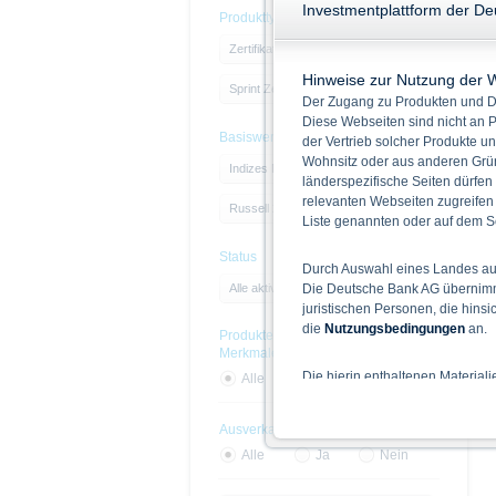
Investmentplattform der D
Produkttyp
Zertifikate
Hinweise zur Nutzung der 
Sprint Zertifikate
Der Zugang zu Produkten und Di
Diese Webseiten sind nicht an P
Basiswert
der Vertrieb solcher Produkte un
Wohnsitz oder aus anderen Grün
Indizes Nordamerika
länderspezifische Seiten dürfen
relevanten Webseiten zugreifen
Russell 2000 Index
Liste genannten oder auf dem Sc
Status
Durch Auswahl eines Landes aus
Die Deutsche Bank AG übernimmt
Alle aktiven Produkte
juristischen Personen, die hins
die
Nutzungsbedingungen
an.
Produkte mit Nachhaltigskeits-
Merkmalen
Die hierin enthaltenen Material
Alle
Ja
Nein
Der Zugang zu auf diesen Webse
nicht ihren dauerhaften Wohnsitz
Ausverkauft
Alle
Ja
Nein
Hinweise für die Nutzung d
Die auf der X-markets Website 