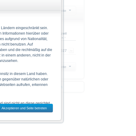
ion wählen
20 Ergebnisse pro Seite
 Ländern eingeschränkt sein.
n Informationen hierüber oder
Ref.
Max. Rendite
Laufzeit
 es aufgrund von Nationalität,
nicht benutzen. Auf
aben und die rechtmäßig auf die
-
8,80 %
26.01.2027
in einem anderen, nicht in der
 anzusehen.
20 Ergebnisse pro Seite
hnsitz in diesem Land haben.
n gegenüber natürlichen oder
 Webseiten aufrufen, erkennen
 den Deutsche Bank Indikationen
 sind nicht an diese gerichtet.
Akzeptieren und Seite betreten
dem jeweils ausgewählten Land
 zu den Wertpapieren