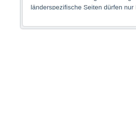
länderspezifische Seiten dürfen nur
Land ihren dauerhaften Wohnsitz ha
Webseiten zugreifen dürfen. Insbe
dauerhaften Wohnsitz in einem ande
Schaubild abgebildeten Staat haben,
anzusehen.
Durch Auswahl eines Landes aus der
dass Sie Ihren dauerhaften Wohnsi
AG übernimmt insbesondere keine Ve
von Webseiten gegenüber natürlichen
ihres Heimatlandes falsche Informat
Webseiten aufrufen, erkennen die
N