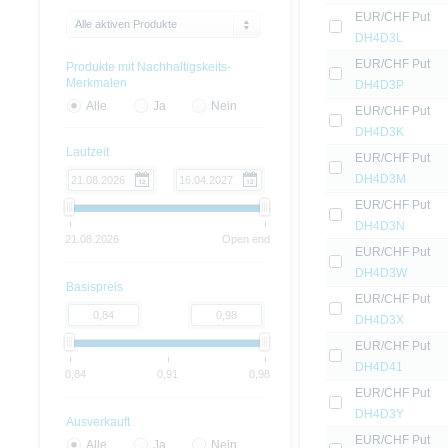
EUR/CHF Put
Alle aktiven Produkte
DH4D3L
EUR/CHF Put
Produkte mit Nachhaltigskeits-
Merkmalen
DH4D3P
Alle
Ja
Nein
EUR/CHF Put
DH4D3K
Laufzeit
EUR/CHF Put
DH4D3M
EUR/CHF Put
DH4D3N
21.08.2026
Open end
EUR/CHF Put
DH4D3W
Basispreis
EUR/CHF Put
DH4D3X
EUR/CHF Put
DH4D41
0,84
0,91
0,98
EUR/CHF Put
DH4D3Y
Ausverkauft
EUR/CHF Put
Alle
Ja
Nein