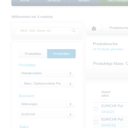
Home
Services
Wissen
Nachhaltigke
Willkommen bei X-markets.
Produktsuch
Produktsuche
64 Produkte gefunden
Produktliste
Produktfilter
Produkttyp Klass. 
Produkttyp
Hebelprodukte
Klass. Optionsscheine Put
Name/
Basiswert
WKN
Währungen
EUR/CHF Put
DH40ZV
EUR/CHF
EUR/CHF Put
DH4D3Q
Status