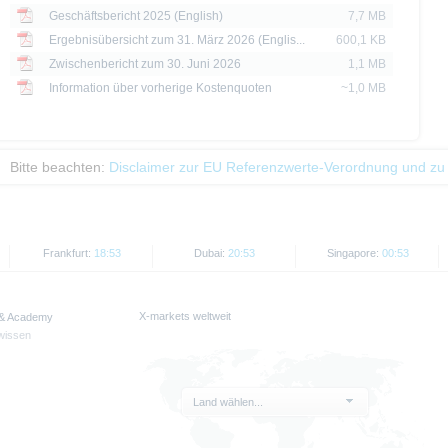
Geschäftsbericht 2025 (English)
7,7 MB
Ergebnisübersicht zum 31. März 2026 (Englis...
600,1 KB
Zwischenbericht zum 30. Juni 2026
1,1 MB
Information über vorherige Kostenquoten
~1,0 MB
Bitte beachten:
Disclaimer zur EU Referenzwerte-Verordnung und zu
Frankfurt:
18:53
Dubai:
20:53
Singapore:
00:53
X-markets weltweit
 & Academy
wissen
Land wählen...