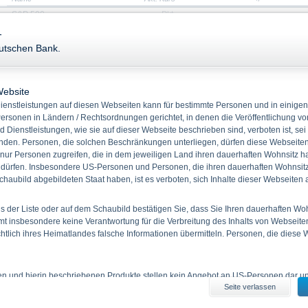
S&P 500
-
Pkt.
-
-
Stammdaten
Kennzahlen
eutschen Bank.
Keine Produkt
WKN
DH453X
ISIN
XS3177949248
Website
enstleistungen auf diesen Webseiten kann für bestimmte Personen und in einigen
Produkttyp
Drop-Back Zertifikate
ersonen in Ländern / Rechtsordnungen gerichtet, in denen die Veröffentlichung vo
Basiswert
S&P 500
d Dienstleistungen, wie sie auf dieser Webseite beschrieben sind, verboten ist, sei
Emissionstag
28.01.2026
den. Personen, die solchen Beschränkungen unterliegen, dürfen diese Webseiten 
 nur Personen zugreifen, die in dem jeweiligen Land ihren dauerhaften Wohnsitz h
Laufzeit
12.02.2030
 dürfen. Insbesondere US-Personen und Personen, die ihren dauerhaften Wohnsitz 
Basisreferenzstand
6.941,810 Pkt.
haubild abgebildeten Staat haben, ist es verboten, sich Inhalte dieser Webseiten
 der Liste oder auf dem Schaubild bestätigen Sie, dass Sie Ihren dauerhaften Wo
 insbesondere keine Verantwortung für die Verbreitung des Inhalts von Webseite
Downloads
ichtlich ihres Heimatlandes falsche Informationen übermitteln. Personen, die diese
Rechtliche Dokumente (24)
ien und hierin beschriebenen Produkte stellen kein Angebot an US-Personen dar und
Typ
Titel
Dateigröße
Seite verlassen
iten erhältlichen Informationen durch US-Personen und durch Personen, die in 
Basisinformationsblatt
~1,0 MB
 haben, ist verboten.