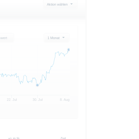
Aktion wählen
swert
1 Monat
22. Jul
30. Jul
8. Aug
+/- in %
Zeit