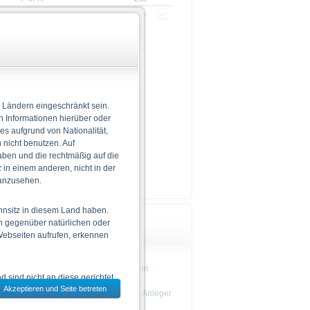
-
-
informationen gefunden
 Ländern eingeschränkt sein.
n Informationen hierüber oder
 es aufgrund von Nationalität,
nicht benutzen. Auf
aben und die rechtmäßig auf die
in einem anderen, nicht in der
 anzusehen.
hnsitz in diesem Land haben.
n gegenüber natürlichen oder
Wichtige Hinweise
 Webseiten aufrufen, erkennen
Das Produkt ist nicht einfach und kann
 sind nicht an diese gerichtet.
schwer zu verstehen sein.
Akzeptieren und Seite betreten
dem jeweils ausgewählten Land
Es wird empfohlen, dass potenzielle Anleger
den
Prospekt
lesen, bevor sie eine