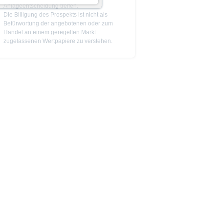
Anlageentscheidung treffen.
Die Billigung des Prospekts ist nicht als
Befürwortung der angebotenen oder zum
 zu den Wertpapieren
Handel an einem geregelten Markt
jeweiligen Endgültigen
zugelassenen Wertpapiere zu verstehen.
n das allein verbindliche
Vor einer Anlageentscheidung
rstehen. Die Billigung des
ge Ankündigung ändern kann.
piere in bestimmten
n oder für Rechnung von US-
cht werden, in denen dies nach
 Website enthaltenen
von US-Personen oder in den
t als Indikator handelbarer