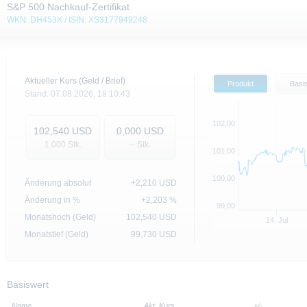
S&P 500 Nachkauf-Zertifikat
WKN: DH453X / ISIN: XS3177949248
Aktueller Kurs (Geld / Brief)
Produkt
Basi
Stand:
07.08.2026,
18:10:43
102,00
102,540
USD
0,000
USD
1.000
Stk.
-- Stk.
101,00
100,00
Änderung absolut
+2,210
USD
Änderung in %
+2,203 %
99,00
Monatshoch (Geld)
102,540
USD
14. Jul
Monatstief (Geld)
99,730
USD
Basiswert
Name
Akt. Kurs
+/-