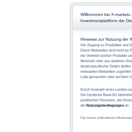
Willkommen bei X-markets 
Investmentplattform der D
Hinweise zur Nutzung der 
Der Zugang zu Produkten und Di
Diese Webseiten sind nicht an P
der Vertrieb solcher Produkte un
Wohnsitz oder aus anderen Grün
länderspezifische Seiten dürfen
relevanten Webseiten zugreifen
Liste genannten oder auf dem Sc
Durch Auswahl eines Landes aus
Die Deutsche Bank AG übernimmt
juristischen Personen, die hins
die
Nutzungsbedingungen
an.
Die hierin enthaltenen Material
Der Zugang zu auf diesen Webse
nicht ihren dauerhaften Wohnsitz