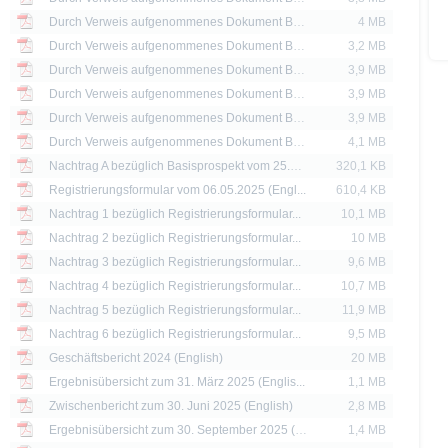
ssigen Personen zum Kauf angeboten oder an diese verkauft werden.
Durch Verweis aufgenommenes Dokument Basisprospekt bezüglich Zertifikate vom 19.11.2020
4 MB
thaltenen Informationen dürfen nur in solchen Staaten verbreitet oder veröffentli
Durch Verweis aufgenommenes Dokument Basisprospekt bezüglich Zertifikate vom 31.03.2021
3,2 MB
rschriften zulässig ist. Der direkte oder indirekte Vertrieb der auf der X-markets
Durch Verweis aufgenommenes Dokument Basisprospekt bezüglich Zertifikate vom 26.10.2021
3,9 MB
britannien, Kanada oder Japan, sowie seine Übermittlung an oder für Rechnung 
Durch Verweis aufgenommenes Dokument Basisprospekt bezüglich Zertifikate vom 27.09.2022
3,9 MB
ntersagt.
Durch Verweis aufgenommenes Dokument Basisprospekt bezüglich Zertifikate vom 01.09.2023
3,9 MB
d Preise werden nur zu Informationszwecken zur Verfügung gestellt und dienen nich
Durch Verweis aufgenommenes Dokument Basisprospekt bezüglich Zertifikate vom 24.07.2024
4,1 MB
 der Vergangenheit sind kein Indikator für die künftige Wertentwicklung.
Nachtrag A bezüglich Basisprospekt vom 25.06.2025 vom 04.02.2026
320,1 KB
Registrierungsformular vom 06.05.2025 (Engl...
610,4 KB
Nachtrag 1 bezüglich Registrierungsformular...
10,1 MB
Nachtrag 2 bezüglich Registrierungsformular...
10 MB
Nachtrag 3 bezüglich Registrierungsformular...
9,6 MB
Nachtrag 4 bezüglich Registrierungsformular...
10,7 MB
Nachtrag 5 bezüglich Registrierungsformular...
11,9 MB
Nachtrag 6 bezüglich Registrierungsformular...
9,5 MB
Geschäftsbericht 2024 (English)
20 MB
Ergebnisübersicht zum 31. März 2025 (Englis...
1,1 MB
Zwischenbericht zum 30. Juni 2025 (English)
2,8 MB
Ergebnisübersicht zum 30. September 2025 (E...
1,4 MB