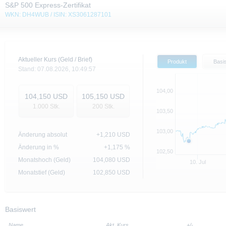
S&P 500 Express-Zertifikat
WKN: DH4WUB / ISIN: XS3061287101
Aktueller Kurs (Geld / Brief)
Produkt
Basi
Stand:
07.08.2026,
10:49:57
104,00
104,150
USD
105,150
USD
1.000
Stk.
200
Stk.
103,50
103,00
Änderung absolut
+1,210
USD
Änderung in %
+1,175 %
102,50
Monatshoch (Geld)
104,080
USD
10. Jul
Monatstief (Geld)
102,850
USD
Basiswert
Name
Akt. Kurs
+/-