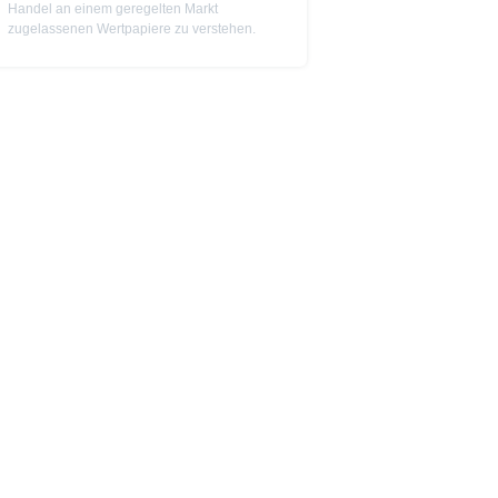
Handel an einem geregelten Markt
zugelassenen Wertpapiere zu verstehen.
cht werden, in denen dies nach
 Website enthaltenen
von US-Personen oder in den
t als Indikator handelbarer