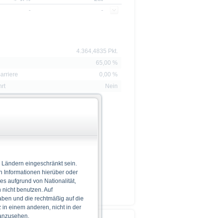
-
-
4.364,4835 Pkt.
65,00 %
arriere
0,00 %
hrt
Nein
 Ländern eingeschränkt sein.
n Informationen hierüber oder
 es aufgrund von Nationalität,
nicht benutzen. Auf
aben und die rechtmäßig auf die
in einem anderen, nicht in der
 anzusehen.