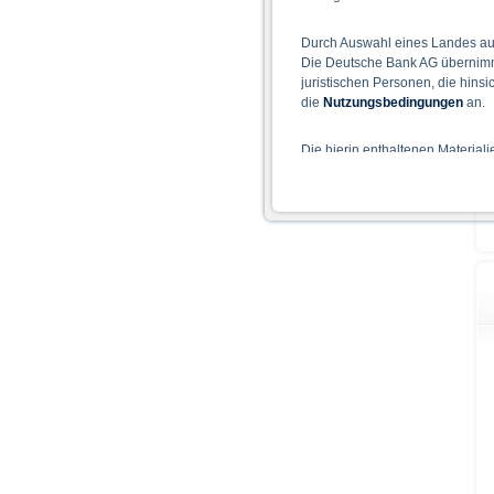
Durch Auswahl eines Landes aus
Die Deutsche Bank AG übernimmt
juristischen Personen, die hins
die
Nutzungsbedingungen
an.
Die hierin enthaltenen Material
Der Zugang zu auf diesen Webse
nicht ihren dauerhaften Wohnsitz
Hinweise für die Nutzung d
Die auf der X-markets Website 
einschließlich der Risiken sind
Bedingungen) zu entnehmen. Der
Verkaufsdokument der Wertpapi
sollten Anleger den Prospekt le
Prospekts durch die BaFin oder 
Alle Meinungsäußerungen geben 
Wie im jeweiligen Basisprospekt
Rechtsordnungen Beschränkunge