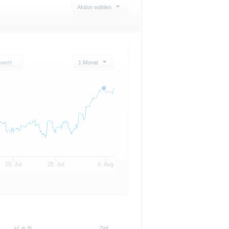
Aktion wählen
swert
1 Monat
20. Jul
28. Jul
6. Aug
+/- in %
Zeit