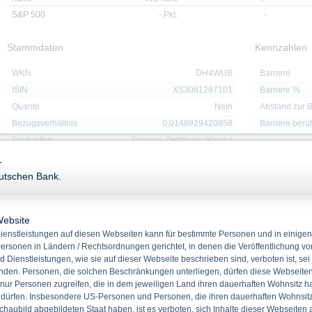
S&P 500
-
Pkt.
-
Stammdaten
Kennzahlen
WKN
DH4WUB
Barriere
ISIN
XS3061287101
Barriere %
Quanto
Nein
Abstand zur B
Bezugsverhältnis
0,0148929420858
Barriere berü
Produkttyp
Express-Zertifikate (Klass.)
Basiswert
S&P 500
-
Rückzahlung
Cash
eutschen Bank.
Emissionstag
07.10.2025
Laufzeit
04.10.2030
Website
Basisreferenzstand
6.714,590 Pkt.
enstleistungen auf diesen Webseiten kann für bestimmte Personen und in einigen
Abgesicherter
131,50 USD
ersonen in Ländern / Rechtsordnungen gerichtet, in denen die Veröffentlichung vo
Referenzstand
d Dienstleistungen, wie sie auf dieser Webseite beschrieben sind, verboten ist, sei
Ausgabeaufschlag
1,50 %
den. Personen, die solchen Beschränkungen unterliegen, dürfen diese Webseiten 
 nur Personen zugreifen, die in dem jeweiligen Land ihren dauerhaften Wohnsitz h
 dürfen. Insbesondere US-Personen und Personen, die ihren dauerhaften Wohnsitz 
haubild abgebildeten Staat haben, ist es verboten, sich Inhalte dieser Webseiten