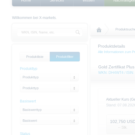
Home
Services
Wissen
Nachhaltigke
Willkommen bei X-markets.
Produktsuch
Produktdetails
Alle Informationen zum P
Produktliste
Produktfilter
Gold Zertifikat Plu
Produkttyp
WKN: DH4WT4 / ISIN
Produkttyp
Produkttyp
Aktueller Kurs (Ge
Basiswert
Stand:
07.08.202
Basiswerttyp
Basiswert
102,750
US
-- Stk.
Status