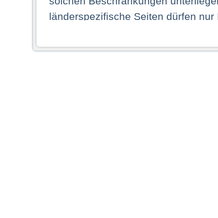
solchen Beschränkungen unterliegen
länderspezifische Seiten dürfen nur
Land ihren dauerhaften Wohnsitz ha
Webseiten zugreifen dürfen. Insbe
dauerhaften Wohnsitz in einem ande
Schaubild abgebildeten Staat haben,
anzusehen.
Durch Auswahl eines Landes aus der
dass Sie Ihren dauerhaften Wohnsi
AG übernimmt insbesondere keine Ve
von Webseiten gegenüber natürlichen
ihres Heimatlandes falsche Informat
Webseiten aufrufen, erkennen die
N