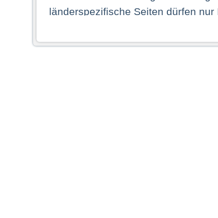
länderspezifische Seiten dürfen nur
Land ihren dauerhaften Wohnsitz ha
Webseiten zugreifen dürfen. Insbe
dauerhaften Wohnsitz in einem ande
Schaubild abgebildeten Staat haben,
anzusehen.
Durch Auswahl eines Landes aus der
dass Sie Ihren dauerhaften Wohnsi
AG übernimmt insbesondere keine Ve
von Webseiten gegenüber natürlichen
ihres Heimatlandes falsche Informat
Webseiten aufrufen, erkennen die
N