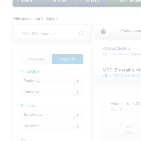
Home
Services
Wissen
Nachhaltigke
Willkommen bei X-markets.
Produktsuch
Produktdetails
Alle Informationen zum P
Produktliste
Produktfilter
MSCI Emerging Mark
Produkttyp
WKN: DB2DVN / ISIN
Produkttyp
Produkttyp
Aktueller Kurs (Ge
Basiswert
Stand:
--,
--
Basiswerttyp
Basiswert
--
-- Stk.
Status