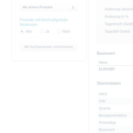
Alle aktiven Produkte
Änderung absolu
Änderung in %
Produkte mit Nachhaltigskeits-
Tageshoch (Geld
Merkmalen
Tagestief (Geld)
Alle
Ja
Nein
Alle Suchparameter zurücksetzen
Basiswert
Name
EUR/GBP
Stammdaten
WKN
ISIN
Quanto
Bezugsverhältnis
Produkttyp
Basiswert