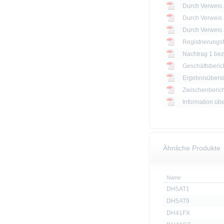
Registrierungs
Nachtrag 1 bezü
Geschäftsberic
Ergebnisübersi
Zwischenberich
Information üb
Ähnliche Produkte
Name
DH5AT1
DH5AT9
DH41FX