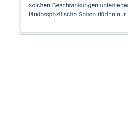
solchen Beschränkungen unterliegen
länderspezifische Seiten dürfen nur
Land ihren dauerhaften Wohnsitz ha
Webseiten zugreifen dürfen. Insbe
dauerhaften Wohnsitz in einem ande
Schaubild abgebildeten Staat haben,
anzusehen.
Durch Auswahl eines Landes aus der
dass Sie Ihren dauerhaften Wohnsi
AG übernimmt insbesondere keine Ve
von Webseiten gegenüber natürlichen
ihres Heimatlandes falsche Informat
Webseiten aufrufen, erkennen die
N