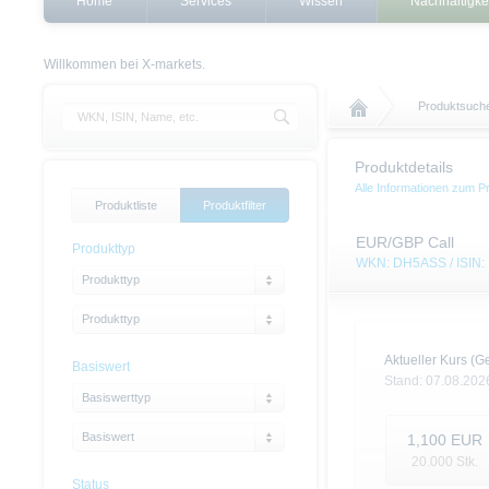
Home
Services
Wissen
Nachhaltigke
Willkommen bei X-markets.
Produktsuch
Produktdetails
Alle Informationen zum P
Produktliste
Produktfilter
EUR/GBP Call
Produkttyp
WKN: DH5ASS / ISIN
Produkttyp
Produkttyp
Aktueller Kurs (Ge
Basiswert
Stand:
07.08.202
Basiswerttyp
Basiswert
1,100
EUR
20.000
Stk.
Status