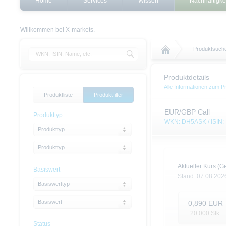
Home
Services
Wissen
Nachhaltigke
Willkommen bei X-markets.
Produktsuch
Produktdetails
Alle Informationen zum P
Produktliste
Produktfilter
EUR/GBP Call
Produkttyp
WKN: DH5ASK / ISIN
Produkttyp
Produkttyp
Aktueller Kurs (Ge
Basiswert
Stand:
07.08.202
Basiswerttyp
Basiswert
0,890
EUR
20.000
Stk.
Status