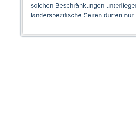
solchen Beschränkungen unterliegen
länderspezifische Seiten dürfen nur
Land ihren dauerhaften Wohnsitz ha
Webseiten zugreifen dürfen. Insbe
dauerhaften Wohnsitz in einem ande
Schaubild abgebildeten Staat haben,
anzusehen.
Durch Auswahl eines Landes aus der
dass Sie Ihren dauerhaften Wohnsi
AG übernimmt insbesondere keine Ve
von Webseiten gegenüber natürlichen
ihres Heimatlandes falsche Informat
Webseiten aufrufen, erkennen die
N