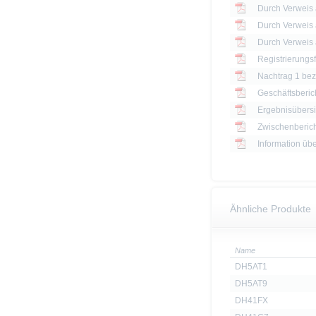
Registrierungs
Nachtrag 1 bezü
Geschäftsberic
Ergebnisübersi
Zwischenberich
Information üb
Ähnliche Produkte
Name
DH5AT1
DH5AT9
DH41FX