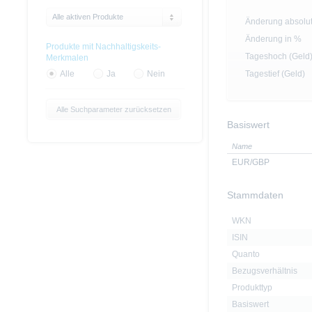
Alle aktiven Produkte
Änderung absolu
Änderung in %
Produkte mit Nachhaltigskeits-
Tageshoch (Geld
Merkmalen
Tagestief (Geld)
Alle
Ja
Nein
Alle Suchparameter zurücksetzen
Basiswert
Name
EUR/GBP
Stammdaten
WKN
ISIN
Quanto
Bezugsverhältnis
Produkttyp
Basiswert