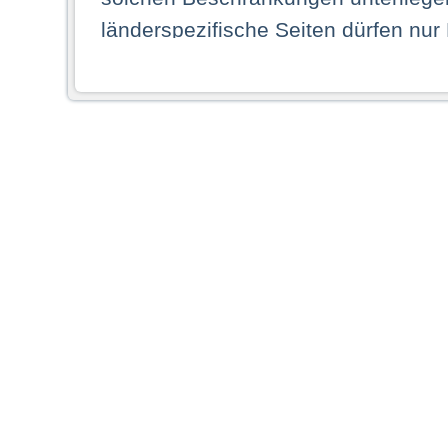
länderspezifische Seiten dürfen nur
Land ihren dauerhaften Wohnsitz ha
Webseiten zugreifen dürfen. Insbe
dauerhaften Wohnsitz in einem ande
Schaubild abgebildeten Staat haben,
anzusehen.
Durch Auswahl eines Landes aus der
dass Sie Ihren dauerhaften Wohnsi
AG übernimmt insbesondere keine Ve
von Webseiten gegenüber natürlichen
ihres Heimatlandes falsche Informat
Webseiten aufrufen, erkennen die
N