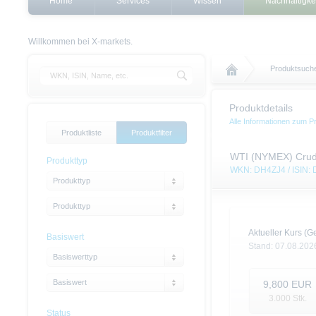
Home
Services
Wissen
Nachhaltigke
Willkommen bei X-markets.
Produktsuch
Produktdetails
Alle Informationen zum P
Produktliste
Produktfilter
WTI (NYMEX) Crude
Produkttyp
WKN: DH4ZJ4 / ISIN
Produkttyp
Produkttyp
Aktueller Kurs (Ge
Basiswert
Stand:
07.08.202
Basiswerttyp
Basiswert
9,800
EUR
3.000
Stk.
Status