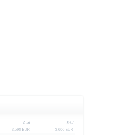
cht werden, in denen dies nach
 Website enthaltenen
von US-Personen oder in den
t als Indikator handelbarer
Geld
Brief
3,590 EUR
3,600 EUR