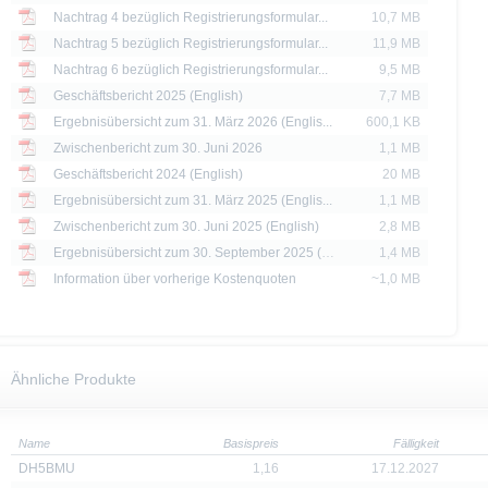
Nachtrag 4 bezüglich Registrierungsformular...
10,7 MB
ssigen Personen zum Kauf angeboten oder an diese verkauft werden.
Nachtrag 5 bezüglich Registrierungsformular...
11,9 MB
thaltenen Informationen dürfen nur in solchen Staaten verbreitet oder veröffentli
Nachtrag 6 bezüglich Registrierungsformular...
9,5 MB
rschriften zulässig ist. Der direkte oder indirekte Vertrieb der auf der X-markets
Geschäftsbericht 2025 (English)
7,7 MB
britannien, Kanada oder Japan, sowie seine Übermittlung an oder für Rechnung 
Ergebnisübersicht zum 31. März 2026 (Englis...
600,1 KB
ntersagt.
Zwischenbericht zum 30. Juni 2026
1,1 MB
d Preise werden nur zu Informationszwecken zur Verfügung gestellt und dienen nich
Geschäftsbericht 2024 (English)
20 MB
 der Vergangenheit sind kein Indikator für die künftige Wertentwicklung.
Ergebnisübersicht zum 31. März 2025 (Englis...
1,1 MB
Zwischenbericht zum 30. Juni 2025 (English)
2,8 MB
Ergebnisübersicht zum 30. September 2025 (E...
1,4 MB
Information über vorherige Kostenquoten
~1,0 MB
Ähnliche Produkte
Name
Basispreis
Fälligkeit
DH5BMU
1,16
17.12.2027