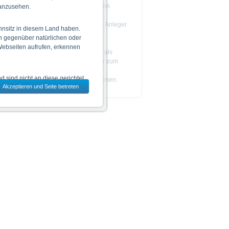
Das Produkt ist nicht einfach und kann
 anzusehen.
schwer zu verstehen sein.
Es wird empfohlen, dass potenzielle Anleger
hnsitz in diesem Land haben.
den
Prospekt
lesen, bevor sie eine
n gegenüber natürlichen oder
Anlageentscheidung treffen.
 Webseiten aufrufen, erkennen
Die Billigung des Prospekts ist nicht als
Befürwortung der angebotenen oder zum
Handel an einem geregelten Markt
 sind nicht an diese gerichtet.
zugelassenen Wertpapiere zu verstehen.
Akzeptieren und Seite betreten
dem jeweils ausgewählten Land
 zu den Wertpapieren
jeweiligen Endgültigen
n das allein verbindliche
Vor einer Anlageentscheidung
rstehen. Die Billigung des
ge Ankündigung ändern kann.
piere in bestimmten
n oder für Rechnung von US-