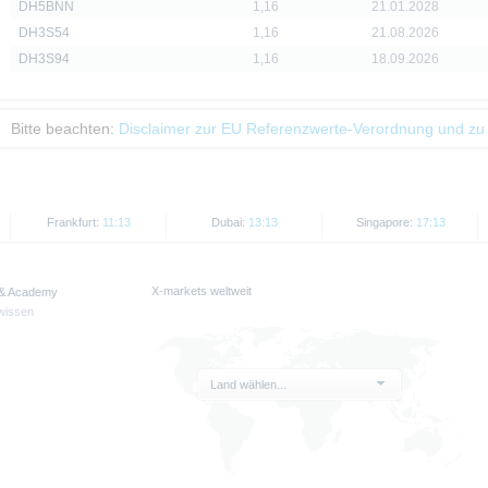
DH5BNN
1,16
21.01.2028
DH3S54
1,16
21.08.2026
DH3S94
1,16
18.09.2026
Bitte beachten:
Disclaimer zur EU Referenzwerte-Verordnung und zu
Frankfurt:
11:13
Dubai:
13:13
Singapore:
17:13
X-markets weltweit
 & Academy
wissen
Land wählen...