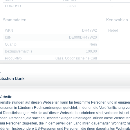
EUR/USD
-
USD
-
Stammdaten
Kennzahlen
WKN
DH4YW2
Hebel
ISIN
DE000DH4YW20
Quanto
Nein
Bezugsverhältnis
100,00
Produkttyp
Klass. Optionsscheine Call
Basiswert
EUR/USD
-
Rückzahlung
Cash
eutschen Bank.
Emissionstag
11.11.2025
Laufzeit
17.09.2027
Basispreis
1,1610 USD
Website
enstleistungen auf diesen Webseiten kann für bestimmte Personen und in einigen
ersonen in Ländern / Rechtsordnungen gerichtet, in denen die Veröffentlichung vo
d Dienstleistungen, wie sie auf dieser Webseite beschrieben sind, verboten ist, sei
Downloads
den. Personen, die solchen Beschränkungen unterliegen, dürfen diese Webseiten 
 nur Personen zugreifen, die in dem jeweiligen Land ihren dauerhaften Wohnsitz h
 dürfen. Insbesondere US-Personen und Personen, die ihren dauerhaften Wohnsitz 