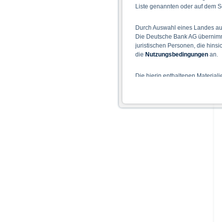
Liste genannten oder auf dem Sc
Durch Auswahl eines Landes aus
Die Deutsche Bank AG übernimmt
juristischen Personen, die hins
die
Nutzungsbedingungen
an.
Die hierin enthaltenen Material
Der Zugang zu auf diesen Webse
nicht ihren dauerhaften Wohnsitz
Hinweise für die Nutzung d
Die auf der X-markets Website 
einschließlich der Risiken sind
Bedingungen) zu entnehmen. Der
Verkaufsdokument der Wertpapi
sollten Anleger den Prospekt le
Prospekts durch die BaFin oder 
Alle Meinungsäußerungen geben 
Wie im jeweiligen Basisprospekt
Rechtsordnungen Beschränkunge