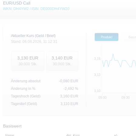
EUR/USD Call
WKN: DH4YW2 / ISIN: DE000DH4YW20
Aktueller Kurs (Geld / Brief)
Produkt
Basi
Stand:
06.08.2026,
11:12:31
3,130
EUR
3,140
EUR
3,15
30.000
Stk.
30.000
Stk.
3,13
Änderung absolut
-0,080
EUR
Änderung in %
-2,492 %
3,10
Tageshoch (Geld)
3,160
EUR
09:00
09:30
Tagestief (Geld)
3,110
EUR
Basiswert
Name
Akt. Kurs
+/-