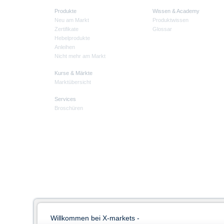
Produkte
Wissen & Academy
Neu am Markt
Produktwissen
Zertifikate
Glossar
Hebelprodukte
Anleihen
Nicht mehr am Markt
Kurse & Märkte
Marktübersicht
Services
Broschüren
Willkommen bei X-markets -