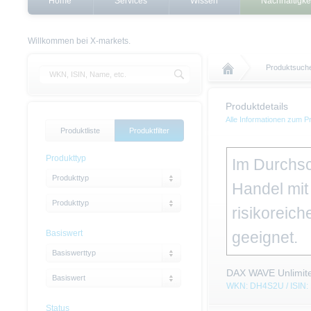
Home
Services
Wissen
Nachhaltigke
Willkommen bei X-markets.
Produktsuch
Produktdetails
Alle Informationen zum P
Produktliste
Produktfilter
Produkttyp
Im Durchsc
Produkttyp
Handel mit 
Produkttyp
risikoreich
Basiswert
geeignet.
Basiswerttyp
DAX WAVE Unlimite
Basiswert
WKN: DH4S2U / ISIN
Status