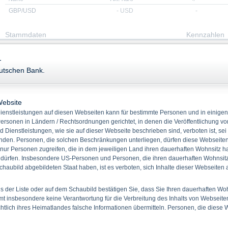
GBP/USD
-
USD
-
Stammdaten
Kennzahlen
WKN
DH4J9Y
Hebel
-
ISIN
DE000DH4J9Y1
eutschen Bank.
Quanto
Nein
Bezugsverhältnis
100,00
Website
Produkttyp
Klass. Optionsscheine Call
enstleistungen auf diesen Webseiten kann für bestimmte Personen und in einigen
Basiswert
GBP/USD
ersonen in Ländern / Rechtsordnungen gerichtet, in denen die Veröffentlichung vo
Rückzahlung
Cash
d Dienstleistungen, wie sie auf dieser Webseite beschrieben sind, verboten ist, sei
Emissionstag
19.05.2025
den. Personen, die solchen Beschränkungen unterliegen, dürfen diese Webseiten 
 nur Personen zugreifen, die in dem jeweiligen Land ihren dauerhaften Wohnsitz h
Laufzeit
20.03.2026
 dürfen. Insbesondere US-Personen und Personen, die ihren dauerhaften Wohnsitz 
Basispreis
1,3700 USD
haubild abgebildeten Staat haben, ist es verboten, sich Inhalte dieser Webseiten
 der Liste oder auf dem Schaubild bestätigen Sie, dass Sie Ihren dauerhaften Wo
 insbesondere keine Verantwortung für die Verbreitung des Inhalts von Webseite
Downloads
ichtlich ihres Heimatlandes falsche Informationen übermitteln. Personen, die diese