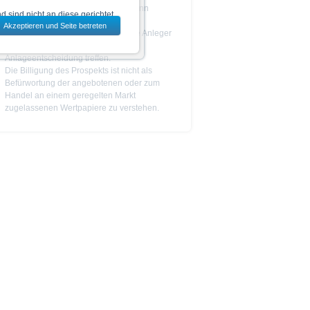
Das Produkt ist nicht einfach und kann
 sind nicht an diese gerichtet.
schwer zu verstehen sein.
Akzeptieren und Seite betreten
dem jeweils ausgewählten Land
Es wird empfohlen, dass potenzielle Anleger
den
Prospekt
lesen, bevor sie eine
Anlageentscheidung treffen.
Die Billigung des Prospekts ist nicht als
Befürwortung der angebotenen oder zum
 zu den Wertpapieren
Handel an einem geregelten Markt
jeweiligen Endgültigen
zugelassenen Wertpapiere zu verstehen.
n das allein verbindliche
Vor einer Anlageentscheidung
rstehen. Die Billigung des
ge Ankündigung ändern kann.
piere in bestimmten
n oder für Rechnung von US-
cht werden, in denen dies nach
 Website enthaltenen
von US-Personen oder in den