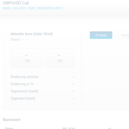
GBP/USD Call
WKN: DH4J9Y / ISIN: DE000DH4J9Y1
Aktueller Kurs (Geld / Brief)
Produkt
Basi
Stand:
--,
--
--
--
-- Stk.
-- Stk.
Änderung absolut
--
Änderung in %
--
Tageshoch (Geld)
--
Tagestief (Geld)
--
Basiswert
Name
Akt. Kurs
+/-