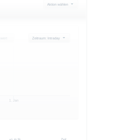
Aktion wählen
swert
Zeitraum: Intraday
1. Jan
+/- in %
Zeit