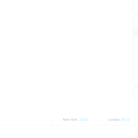
Alle hier abgebildeten Kurse un
Kurse/Preise. Wertentwicklungen
New York:
23:10
London:
04:10