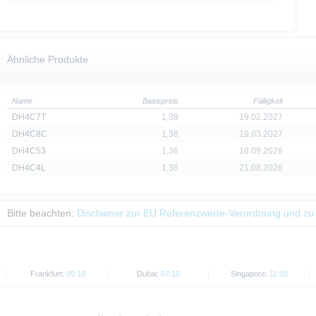
d Preise werden nur zu Informationszwecken zur Verfügung gestellt und dienen nich
 der Vergangenheit sind kein Indikator für die künftige Wertentwicklung.
Ähnliche Produkte
Name
Basispreis
Fälligkeit
DH4C7T
1,38
19.02.2027
DH4C8C
1,38
19.03.2027
DH4C53
1,36
18.09.2026
DH4C4L
1,36
21.08.2026
Bitte beachten:
Disclaimer zur EU Referenzwerte-Verordnung und zu
Frankfurt:
05:10
Dubai:
07:10
Singapore:
11:10