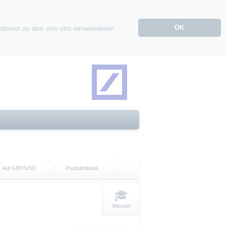
OK
mationen zu den von uns verwendeten
Auf GBP/USD
Produktdetail...
Wissen