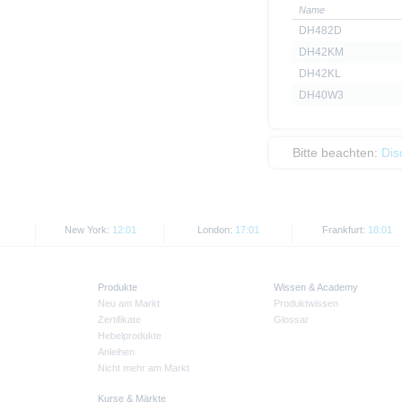
Name
DH482D
DH42KM
DH42KL
DH40W3
Bitte beachten:
Dis
New York:
12:01
London:
17:01
Frankfurt:
18:01
Produkte
Wissen & Academy
Neu am Markt
Produktwissen
Zertifikate
Glossar
Hebelprodukte
Anleihen
Nicht mehr am Markt
Kurse & Märkte