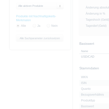
Alle aktiven Produkte
Änderung absolu
Änderung in %
Produkte mit Nachhaltigskeits-
Tageshoch (Geld
Merkmalen
Tagestief (Geld)
Alle
Ja
Nein
Alle Suchparameter zurücksetzen
Basiswert
Name
USD/CAD
Stammdaten
WKN
ISIN
Quanto
Bezugsverhältnis
Produkttyp
Basiswert