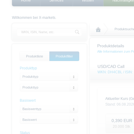
Home
Services
Wissen
Nachhaltigke
Willkommen bei X-markets.
Produktsuch
Produktdetails
Alle Informationen zum P
Produktliste
Produktfilter
USD/CAD Call
Produkttyp
WKN: DH4CBL / ISIN
Produkttyp
Produkttyp
Aktueller Kurs (Ge
Basiswert
Stand:
06.08.202
Basiswerttyp
Basiswert
0,390
EUR
20.000
Stk.
Status