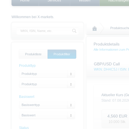
Home
Services
Wissen
Nachhaltigke
Willkommen bei X-markets.
Produktsuch
Produktdetails
Alle Informationen zum P
Produktliste
Produktfilter
GBP/USD Call
Produkttyp
WKN: DH4C5J / ISIN
Produkttyp
Produkttyp
Aktueller Kurs (Ge
Basiswert
Stand:
07.08.202
Basiswerttyp
Basiswert
4,560
EUR
10.000
Stk.
Status