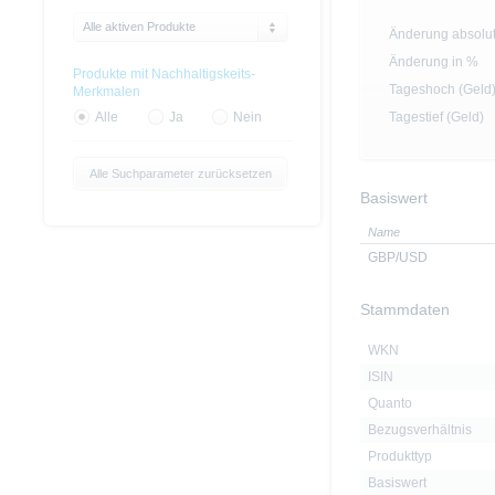
Alle aktiven Produkte
Änderung absolu
Änderung in %
Produkte mit Nachhaltigskeits-
Tageshoch (Geld
Merkmalen
Tagestief (Geld)
Alle
Ja
Nein
Alle Suchparameter zurücksetzen
Basiswert
Name
GBP/USD
Stammdaten
WKN
ISIN
Quanto
Bezugsverhältnis
Produkttyp
Basiswert