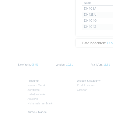
Name
DH4C8A
DH42NU
DH4C4G
DH4C4Z
Bitte beachten:
Dis
New York:
05:51
London:
10:51
Frankfurt:
11:51
Produkte
Wissen & Academy
Neu am Markt
Produktwissen
Zertifikate
Glossar
Hebelprodukte
Anleihen
Nicht mehr am Markt
Kurse & Märkte