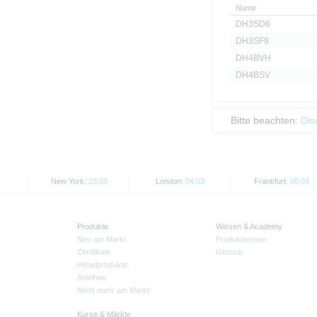
Name
DH3SD6
DH3SF9
DH4BVH
DH4BSV
Bitte beachten:
Dis
New York:
23:03
London:
04:03
Frankfurt:
05:03
Produkte
Wissen & Academy
Neu am Markt
Produktwissen
Zertifikate
Glossar
Hebelprodukte
Anleihen
Nicht mehr am Markt
Kurse & Märkte