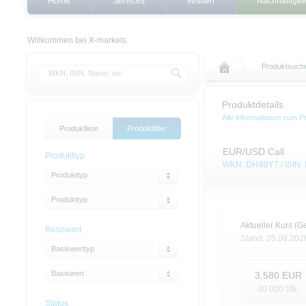
Home
Services
Wissen
Nachhaltigke
Willkommen bei X-markets.
Produktsuch
Produktdetails
Alle Informationen zum P
Produktliste
Produktfilter
EUR/USD Call
Produkttyp
WKN: DH4BY7 / ISIN
Produkttyp
Produkttyp
Aktueller Kurs (Ge
Basiswert
Stand:
05.08.202
Basiswerttyp
Basiswert
3,580
EUR
30.000
Stk.
Status