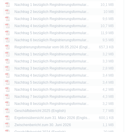
ere dar. Anleger können diese Dokumente unter www.xmarkets.de herunterladen. 
Nachtrag 1 bezüglich Registrierungsformular...
10,1 MB
sen, um die Risiken und Chancen einer Anlage in die Wertpapiere vollständig zu ve
eine andere Behörde ist nicht als Befürwortung der Wertpapiere zu verstehen.
Nachtrag 2 bezüglich Registrierungsformular...
10 MB
Nachtrag 3 bezüglich Registrierungsformular...
9,6 MB
die aktuelle Einschätzung der Deutsche Bank AG wieder, die sich ohne vorheri
Nachtrag 4 bezüglich Registrierungsformular...
10,7 MB
Nachtrag 5 bezüglich Registrierungsformular...
11,9 MB
 erläutert, unterliegt der Vertrieb der auf der X-markets Website genannten Wertpa
Nachtrag 6 bezüglich Registrierungsformular...
9,5 MB
n. So dürfen die hierin genannten Wertpapiere weder innerhalb der USA noch a
Registrierungsformular vom 06.05.2024 (Engl...
657,3 KB
ssigen Personen zum Kauf angeboten oder an diese verkauft werden.
Nachtrag 1 bezüglich Registrierungsformular...
3,2 MB
thaltenen Informationen dürfen nur in solchen Staaten verbreitet oder veröffentli
Nachtrag 2 bezüglich Registrierungsformular...
3,3 MB
rschriften zulässig ist. Der direkte oder indirekte Vertrieb der auf der X-markets
Nachtrag 3 bezüglich Registrierungsformular...
2,8 MB
britannien, Kanada oder Japan, sowie seine Übermittlung an oder für Rechnung 
Nachtrag 4 bezüglich Registrierungsformular...
3,4 MB
ntersagt.
Nachtrag 5 bezüglich Registrierungsformular...
3,4 MB
d Preise werden nur zu Informationszwecken zur Verfügung gestellt und dienen nich
Nachtrag 6 bezüglich Registrierungsformular...
4,2 MB
 der Vergangenheit sind kein Indikator für die künftige Wertentwicklung.
Nachtrag 7 bezüglich Registrierungsformular...
4,3 MB
Nachtrag 8 bezüglich Registrierungsformular...
3,2 MB
Geschäftsbericht 2025 (English)
7,7 MB
Ergebnisübersicht zum 31. März 2026 (Englis...
600,1 KB
Zwischenbericht zum 30. Juni 2026
1,1 MB