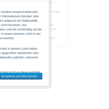
Das Produkt ist nicht einfach und kann
schwer zu verstehen sein.
Es wird empfohlen, dass potenzielle Anleger
 Ländern eingeschränkt sein.
den
Prospekt
lesen, bevor sie eine
n Informationen hierüber oder
Anlageentscheidung treffen.
 es aufgrund von Nationalität,
Die Billigung des Prospekts ist nicht als
nicht benutzen. Auf
Befürwortung der angebotenen oder zum
aben und die rechtmäßig auf die
Handel an einem geregelten Markt
in einem anderen, nicht in der
zugelassenen Wertpapiere zu verstehen.
 anzusehen.
hnsitz in diesem Land haben.
n gegenüber natürlichen oder
 Webseiten aufrufen, erkennen
 sind nicht an diese gerichtet.
Akzeptieren und Seite betreten
dem jeweils ausgewählten Land
 zu den Wertpapieren
jeweiligen Endgültigen
n das allein verbindliche