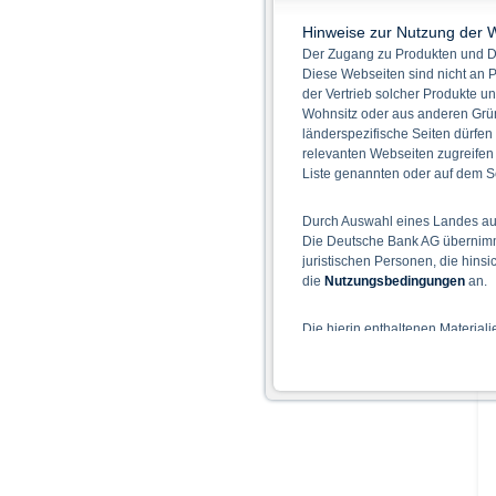
Hinweise zur Nutzung der 
Der Zugang zu Produkten und Di
Diese Webseiten sind nicht an P
der Vertrieb solcher Produkte un
Wohnsitz oder aus anderen Grün
länderspezifische Seiten dürfen
relevanten Webseiten zugreifen
Liste genannten oder auf dem Sc
Durch Auswahl eines Landes aus
Die Deutsche Bank AG übernimmt
juristischen Personen, die hins
die
Nutzungsbedingungen
an.
Die hierin enthaltenen Material
Der Zugang zu auf diesen Webse
nicht ihren dauerhaften Wohnsitz
Hinweise für die Nutzung d
Die auf der X-markets Website 
einschließlich der Risiken sind
Bedingungen) zu entnehmen. Der