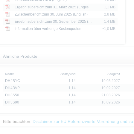
Geschäftsbericht 2024 (English)
20 MB
Ergebnisübersicht zum 31. März 2025 (Englis...
1,1 MB
Zwischenbericht zum 30. Juni 2025 (English)
2,8 MB
Ergebnisübersicht zum 30. September 2025 (E...
1,4 MB
Information über vorherige Kostenquoten
~1,0 MB
Ähnliche Produkte
Name
Basispreis
Fälligkeit
DH4BYC
1,14
19.03.2027
DH4BVP
1,14
19.02.2027
DH3S50
1,14
21.08.2026
DH3S90
1,14
18.09.2026
Bitte beachten:
Disclaimer zur EU Referenzwerte-Verordnung und zu