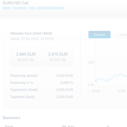
EUR/USD Call
WKN: DH4BVN / ISIN: DE000DH4BVN6
Aktueller Kurs (Geld / Brief)
Produkt
Basi
Stand:
07.08.2026,
19:59:59
2,860
EUR
2,870
EUR
30.000
Stk.
30.000
Stk.
2,80
Änderung absolut
0,000
EUR
Änderung in %
0,000 %
2,60
Tageshoch (Geld)
3,000
EUR
09:00
12:00
Tagestief (Geld)
2,640
EUR
Basiswert
Name
Akt. Kurs
+/-