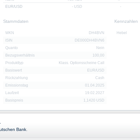
EUR/USD
-
USD
-
Stammdaten
Kennzahlen
WKN
DH4BVN
Hebel
ISIN
DE000DH4BVN6
Quanto
Nein
Bezugsverhältnis
100,00
Produkttyp
Klass. Optionsscheine Call
Basiswert
EUR/USD
Rückzahlung
Cash
Emissionstag
01.04.2025
Laufzeit
19.02.2027
Basispreis
1,1420 USD
-
Downloads
eutschen Bank.