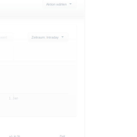
Aktion wählen
swert
Zeitraum: Intraday
1. Jan
+/- in %
Zeit