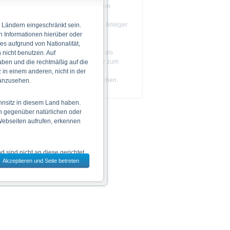
Das Produkt ist nicht einfach und kann
schwer zu verstehen sein.
Es wird empfohlen, dass potenzielle Anleger
 Ländern eingeschränkt sein.
den
Prospekt
lesen, bevor sie eine
n Informationen hierüber oder
Anlageentscheidung treffen.
 es aufgrund von Nationalität,
Die Billigung des Prospekts ist nicht als
nicht benutzen. Auf
Befürwortung der angebotenen oder zum
aben und die rechtmäßig auf die
Handel an einem geregelten Markt
in einem anderen, nicht in der
zugelassenen Wertpapiere zu verstehen.
 anzusehen.
hnsitz in diesem Land haben.
n gegenüber natürlichen oder
 Webseiten aufrufen, erkennen
 sind nicht an diese gerichtet.
Akzeptieren und Seite betreten
dem jeweils ausgewählten Land
 zu den Wertpapieren
jeweiligen Endgültigen
n das allein verbindliche