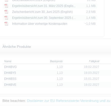
Geschäftsbericht 2024 (English)
20 MB
Ergebnisübersicht zum 31. März 2025 (Englis...
1,1 MB
Zwischenbericht zum 30. Juni 2025 (English)
2,8 MB
Ergebnisübersicht zum 30. September 2025 (E...
1,4 MB
Information über vorherige Kostenquoten
~1,0 MB
Ähnliche Produkte
Name
Basispreis
Fälligkeit
DH4BVG
1,13
19.02.2027
DH4BY5
1,13
19.03.2027
DH4BSS
1,13
15.01.2027
DH4BVE
1,13
19.02.2027
Bitte beachten:
Disclaimer zur EU Referenzwerte-Verordnung und zu