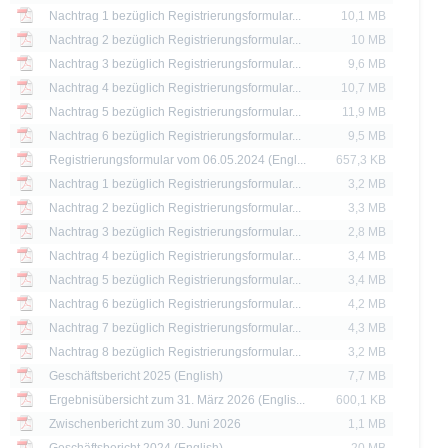
ere dar. Anleger können diese Dokumente unter www.xmarkets.de herunterladen. 
Nachtrag 1 bezüglich Registrierungsformular...
10,1 MB
sen, um die Risiken und Chancen einer Anlage in die Wertpapiere vollständig zu ve
eine andere Behörde ist nicht als Befürwortung der Wertpapiere zu verstehen.
Nachtrag 2 bezüglich Registrierungsformular...
10 MB
Nachtrag 3 bezüglich Registrierungsformular...
9,6 MB
die aktuelle Einschätzung der Deutsche Bank AG wieder, die sich ohne vorheri
Nachtrag 4 bezüglich Registrierungsformular...
10,7 MB
Nachtrag 5 bezüglich Registrierungsformular...
11,9 MB
 erläutert, unterliegt der Vertrieb der auf der X-markets Website genannten Wertpa
Nachtrag 6 bezüglich Registrierungsformular...
9,5 MB
n. So dürfen die hierin genannten Wertpapiere weder innerhalb der USA noch a
Registrierungsformular vom 06.05.2024 (Engl...
657,3 KB
ssigen Personen zum Kauf angeboten oder an diese verkauft werden.
Nachtrag 1 bezüglich Registrierungsformular...
3,2 MB
thaltenen Informationen dürfen nur in solchen Staaten verbreitet oder veröffentli
Nachtrag 2 bezüglich Registrierungsformular...
3,3 MB
rschriften zulässig ist. Der direkte oder indirekte Vertrieb der auf der X-markets
Nachtrag 3 bezüglich Registrierungsformular...
2,8 MB
britannien, Kanada oder Japan, sowie seine Übermittlung an oder für Rechnung 
Nachtrag 4 bezüglich Registrierungsformular...
3,4 MB
ntersagt.
Nachtrag 5 bezüglich Registrierungsformular...
3,4 MB
d Preise werden nur zu Informationszwecken zur Verfügung gestellt und dienen nich
Nachtrag 6 bezüglich Registrierungsformular...
4,2 MB
 der Vergangenheit sind kein Indikator für die künftige Wertentwicklung.
Nachtrag 7 bezüglich Registrierungsformular...
4,3 MB
Nachtrag 8 bezüglich Registrierungsformular...
3,2 MB
Geschäftsbericht 2025 (English)
7,7 MB
Ergebnisübersicht zum 31. März 2026 (Englis...
600,1 KB
Zwischenbericht zum 30. Juni 2026
1,1 MB