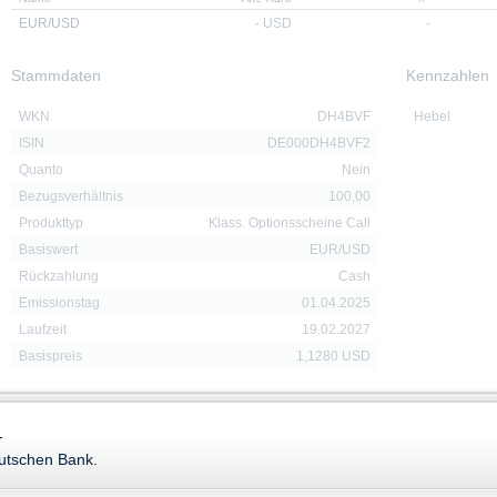
EUR/USD
-
USD
-
Stammdaten
Kennzahlen
WKN
DH4BVF
Hebel
ISIN
DE000DH4BVF2
Quanto
Nein
Bezugsverhältnis
100,00
Produkttyp
Klass. Optionsscheine Call
Basiswert
EUR/USD
Rückzahlung
Cash
Emissionstag
01.04.2025
Laufzeit
19.02.2027
Basispreis
1,1280 USD
-
Downloads
eutschen Bank.