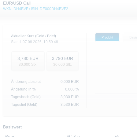
EUR/USD Call
WKN: DH4BVF / ISIN: DE000DH4BVF2
Aktueller Kurs (Geld / Brief)
Produkt
Basi
Stand:
07.08.2026,
19:59:48
3,780
EUR
3,790
EUR
30.000
Stk.
30.000
Stk.
Änderung absolut
0,000
EUR
Änderung in %
0,000 %
Tageshoch (Geld)
3,930
EUR
Tagestief (Geld)
3,530
EUR
Basiswert
Name
Akt. Kurs
+/-