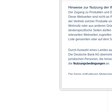
Hinweise zur Nutzung der 
Der Zugang zu Produkten und Di
Diese Webseiten sind nicht an P
der Vertrieb solcher Produkte un
Wohnsitz oder aus anderen Grün
länderspezifische Seiten dürfen
relevanten Webseiten zugreifen
Liste genannten oder auf dem Sc
Durch Auswahl eines Landes aus
Die Deutsche Bank AG übernimmt
juristischen Personen, die hins
die
Nutzungsbedingungen
an.
Die hierin enthaltenen Material
Der Zugang zu auf diesen Webse
nicht ihren dauerhaften Wohnsitz
Hinweise für die Nutzung d
Die auf der X-markets Website 
einschließlich der Risiken sind
Bedingungen) zu entnehmen. Der