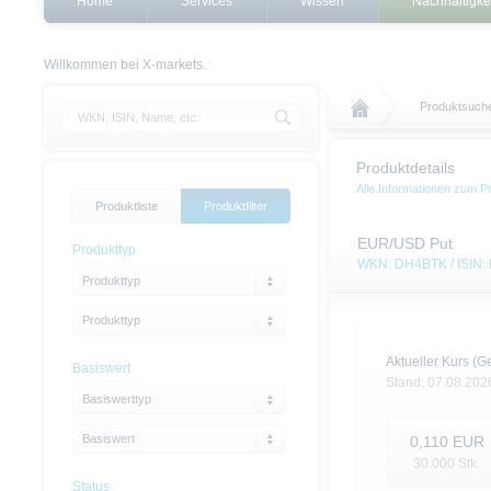
Home
Services
Wissen
Nachhaltigke
Willkommen bei X-markets.
Produktsuch
Produktdetails
Alle Informationen zum P
Produktliste
Produktfilter
EUR/USD Put
Produkttyp
WKN: DH4BTK / ISIN
Produkttyp
Produkttyp
Aktueller Kurs (Ge
Basiswert
Stand:
07.08.202
Basiswerttyp
Basiswert
0,110
EUR
30.000
Stk.
Status