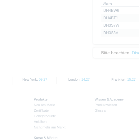
Name
DH4BW6
DH4BTJ
DH3S7W
DH3S3V
Bitte beachten:
Dis
New York:
09:27
London:
14:27
Frankfurt:
15:27
Produkte
Wissen & Academy
Neu am Markt
Produktwissen
Zertifikate
Glossar
Hebelprodukte
Anleihen
Nicht mehr am Markt
Kurse & Märkte