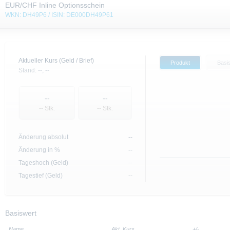
EUR/CHF Inline Optionsschein
WKN: DH49P6 / ISIN: DE000DH49P61
Aktueller Kurs (Geld / Brief)
Produkt
Basi
Stand:
--,
--
--
--
-- Stk.
-- Stk.
Änderung absolut
--
Änderung in %
--
Tageshoch (Geld)
--
Tagestief (Geld)
--
Basiswert
Name
Akt. Kurs
+/-