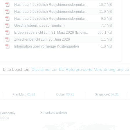
 der Vergangenheit sind kein Indikator für die künftige Wertentwicklung.
Nachtrag 4 bezüglich Registrierungsformular...
10,7 MB
Nachtrag 5 bezüglich Registrierungsformular...
11,9 MB
Nachtrag 6 bezüglich Registrierungsformular...
9,5 MB
Geschäftsbericht 2025 (English)
7,7 MB
Ergebnisübersicht zum 31. März 2026 (Englis...
600,1 KB
Zwischenbericht zum 30. Juni 2026
1,1 MB
Information über vorherige Kostenquoten
~1,0 MB
Bitte beachten:
Disclaimer zur EU Referenzwerte-Verordnung und zu
Frankfurt:
01:21
Dubai:
03:21
Singapore:
07:21
X-markets weltweit
 & Academy
wissen