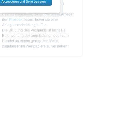
Akzeptieren und Seite betreten
dem jeweils ausgewählten Land
Das Produkt ist nicht einfach und kann
schwer zu verstehen sein.
Es wird empfohlen, dass potenzielle Anleger
den
Prospekt
lesen, bevor sie eine
Anlageentscheidung treffen.
 zu den Wertpapieren
Die Billigung des Prospekts ist nicht als
jeweiligen Endgültigen
Befürwortung der angebotenen oder zum
n das allein verbindliche
Handel an einem geregelten Markt
Vor einer Anlageentscheidung
zugelassenen Wertpapiere zu verstehen.
rstehen. Die Billigung des
ge Ankündigung ändern kann.
piere in bestimmten
n oder für Rechnung von US-
cht werden, in denen dies nach
 Website enthaltenen
von US-Personen oder in den
t als Indikator handelbarer