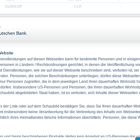
EUR/CHF
-
CHF
-
Stammdaten
Kennzahlen
-
Keine Produkt
eutschen Bank.
WKN
DH49P6
ISIN
DE000DH49P61
Quanto
Nein
Website
Bezugsverhältnis
1,00
enstleistungen auf diesen Webseiten kann für bestimmte Personen und in einigen
Produkttyp
Inline Optionsscheine
ersonen in Ländern / Rechtsordnungen gerichtet, in denen die Veröffentlichung vo
d Dienstleistungen, wie sie auf dieser Webseite beschrieben sind, verboten ist, sei
Basiswert
EUR/CHF
den. Personen, die solchen Beschränkungen unterliegen, dürfen diese Webseiten 
Rückzahlung
Cash
 nur Personen zugreifen, die in dem jeweiligen Land ihren dauerhaften Wohnsitz h
Emissionstag
15.04.2026
 dürfen. Insbesondere US-Personen und Personen, die ihren dauerhaften Wohnsitz 
haubild abgebildeten Staat haben, ist es verboten, sich Inhalte dieser Webseiten
Laufzeit
07.08.2026
Max. Rückzahlung
10,00 EUR
 der Liste oder auf dem Schaubild bestätigen Sie, dass Sie Ihren dauerhaften Wo
 insbesondere keine Verantwortung für die Verbreitung des Inhalts von Webseite
ichtlich ihres Heimatlandes falsche Informationen übermitteln. Personen, die diese
Downloads
ien und hierin beschriebenen Produkte stellen kein Angebot an US-Personen dar und