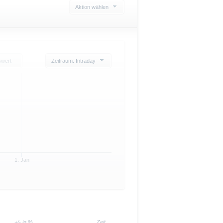
Aktion wählen
swert
Zeitraum: Intraday
1. Jan
+/- in %
Zeit