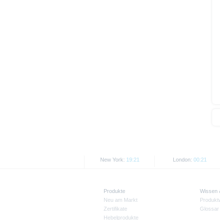
Kurse/Preise. Wertentwicklungen
New York:
19:21
London:
00:21
Produkte
Wissen
Neu am Markt
Produkt
Zertifikate
Glossar
Hebelprodukte