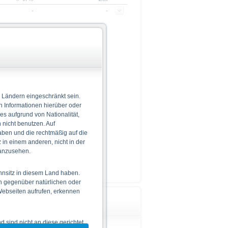
-
-
informationen gefunden
 Ländern eingeschränkt sein.
n Informationen hierüber oder
 es aufgrund von Nationalität,
nicht benutzen. Auf
aben und die rechtmäßig auf die
in einem anderen, nicht in der
 anzusehen.
hnsitz in diesem Land haben.
n gegenüber natürlichen oder
 Webseiten aufrufen, erkennen
Wichtige Hinweise
 sind nicht an diese gerichtet.