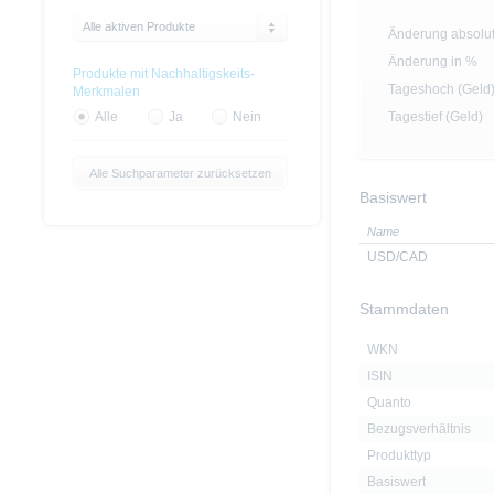
Alle aktiven Produkte
Änderung absolu
Änderung in %
Produkte mit Nachhaltigskeits-
Tageshoch (Geld
Merkmalen
Tagestief (Geld)
Alle
Ja
Nein
Alle Suchparameter zurücksetzen
Basiswert
Name
USD/CAD
Stammdaten
WKN
ISIN
Quanto
Bezugsverhältnis
Produkttyp
Basiswert