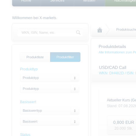
Home
Services
Wissen
Nachhaltigke
Willkommen bei X-markets.
Produktsuch
Produktdetails
Alle Informationen zum P
Produktliste
Produktfilter
USD/CAD Call
Produkttyp
WKN: DH482D / ISIN
Produkttyp
Produkttyp
Aktueller Kurs (Ge
Basiswert
Stand:
07.08.202
Basiswerttyp
Basiswert
0,800
EUR
20.000
Stk.
Status