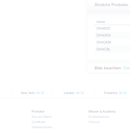
Ähnliche Produkte
Name
DH482E
DH42KN
DH42KM
DH4CBL
Bitte beachten:
Dis
New York:
00:32
London:
05:32
Frankfurt:
06:32
Produkte
Wissen & Academy
Neu am Markt
Produktwissen
Zertifikate
Glossar
Hebelprodukte