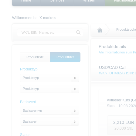
Home
Services
Wissen
Nachhaltigke
Willkommen bei X-markets.
Produktsuch
Produktdetails
Alle Informationen zum P
Produktliste
Produktfilter
USD/CAD Call
Produkttyp
WKN: DH482A / ISIN
Produkttyp
Produkttyp
Aktueller Kurs (Ge
Basiswert
Stand:
10.08.202
Basiswerttyp
Basiswert
2,210
EUR
20.000
Stk.
Status