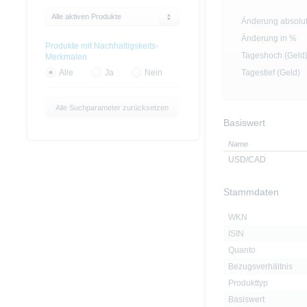
Alle aktiven Produkte
Änderung absolu
Änderung in %
Produkte mit Nachhaltigskeits-
Tageshoch (Geld
Merkmalen
Tagestief (Geld)
Alle
Ja
Nein
Alle Suchparameter zurücksetzen
Basiswert
Name
USD/CAD
Stammdaten
WKN
ISIN
Quanto
Bezugsverhältnis
Produkttyp
Basiswert