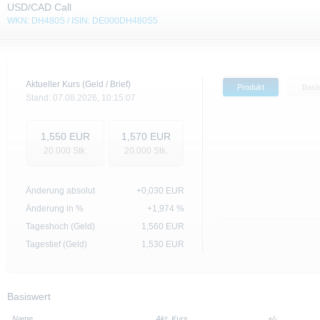
USD/CAD Call
WKN: DH480S / ISIN: DE000DH480S5
Aktueller Kurs (Geld / Brief)
Produkt
Basi
Stand:
07.08.2026,
10:15:07
1,550
EUR
1,570
EUR
20.000
Stk.
20.000
Stk.
Änderung absolut
+0,030
EUR
Änderung in %
+1,974 %
Tageshoch (Geld)
1,560
EUR
Tagestief (Geld)
1,530
EUR
Basiswert
Name
Akt. Kurs
+/-