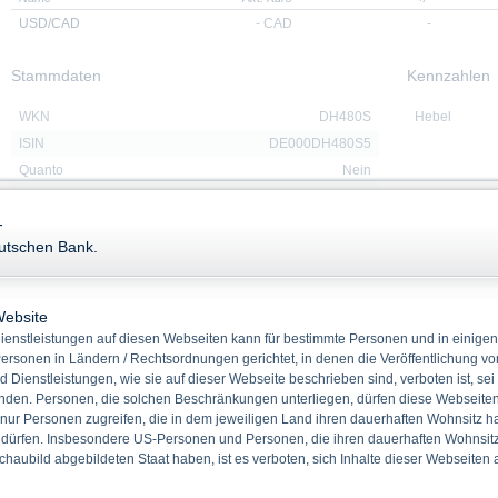
USD/CAD
-
CAD
-
Stammdaten
Kennzahlen
WKN
DH480S
Hebel
ISIN
DE000DH480S5
Quanto
Nein
Bezugsverhältnis
100,00
-
Produkttyp
Klass. Optionsscheine Call
eutschen Bank.
Basiswert
USD/CAD
Rückzahlung
Cash
Emissionstag
23.02.2026
Website
Laufzeit
15.01.2027
enstleistungen auf diesen Webseiten kann für bestimmte Personen und in einigen
Basispreis
1,3800 CAD
ersonen in Ländern / Rechtsordnungen gerichtet, in denen die Veröffentlichung vo
d Dienstleistungen, wie sie auf dieser Webseite beschrieben sind, verboten ist, sei
den. Personen, die solchen Beschränkungen unterliegen, dürfen diese Webseiten 
 nur Personen zugreifen, die in dem jeweiligen Land ihren dauerhaften Wohnsitz h
 dürfen. Insbesondere US-Personen und Personen, die ihren dauerhaften Wohnsitz 
Downloads
haubild abgebildeten Staat haben, ist es verboten, sich Inhalte dieser Webseiten