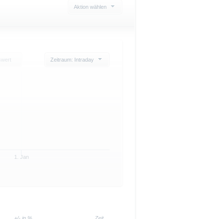
Aktion wählen
swert
Zeitraum: Intraday
1. Jan
+/- in %
Zeit