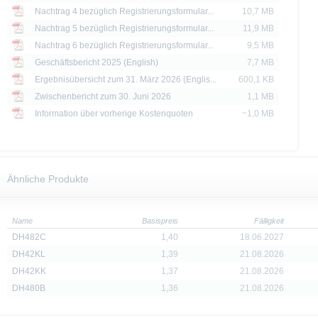
thaltenen Informationen dürfen nur in solchen Staaten verbreitet oder veröffentli
Nachtrag 4 bezüglich Registrierungsformular...
10,7 MB
rschriften zulässig ist. Der direkte oder indirekte Vertrieb der auf der X-markets
Nachtrag 5 bezüglich Registrierungsformular...
11,9 MB
britannien, Kanada oder Japan, sowie seine Übermittlung an oder für Rechnung 
Nachtrag 6 bezüglich Registrierungsformular...
9,5 MB
ntersagt.
Geschäftsbericht 2025 (English)
7,7 MB
d Preise werden nur zu Informationszwecken zur Verfügung gestellt und dienen nich
Ergebnisübersicht zum 31. März 2026 (Englis...
600,1 KB
 der Vergangenheit sind kein Indikator für die künftige Wertentwicklung.
Zwischenbericht zum 30. Juni 2026
1,1 MB
Information über vorherige Kostenquoten
~1,0 MB
Ähnliche Produkte
Name
Basispreis
Fälligkeit
DH482C
1,40
18.06.2027
DH42KL
1,39
21.08.2026
DH42KK
1,37
21.08.2026
DH480B
1,36
21.08.2026