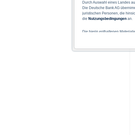
Durch Auswahl eines Landes aus
Die Deutsche Bank AG übernimmt
juristischen Personen, die hins
die
Nutzungsbedingungen
an.
Die hierin enthaltenen Material
Der Zugang zu auf diesen Webse
nicht ihren dauerhaften Wohnsitz
Hinweise für die Nutzung d
Die auf der X-markets Website 
einschließlich der Risiken sind
Bedingungen) zu entnehmen. Der
Verkaufsdokument der Wertpapi
sollten Anleger den Prospekt le
Prospekts durch die BaFin oder 
Alle Meinungsäußerungen geben 
Wie im jeweiligen Basisprospekt
Rechtsordnungen Beschränkunge
Personen oder in den USA ansä