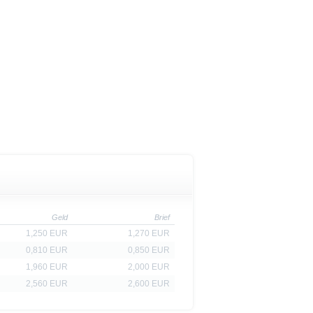
cht werden, in denen dies nach
 Website enthaltenen
von US-Personen oder in den
t als Indikator handelbarer
Geld
Brief
1,250 EUR
1,270 EUR
0,810 EUR
0,850 EUR
1,960 EUR
2,000 EUR
2,560 EUR
2,600 EUR